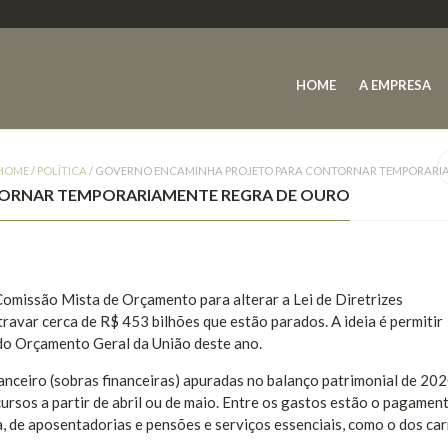
HOME
A EMPRESA
HOME
/
POLÍTICA
/
GOVERNO ENCAMINHA PROJETO PARA CONTORNAR TEMPORARIA
ORNAR TEMPORARIAMENTE REGRA DE OURO
omissão Mista de Orçamento para alterar a Lei de Diretrizes
var cerca de R$ 453 bilhões que estão parados. A ideia é permitir
 do Orçamento Geral da União deste ano.
anceiro (sobras financeiras) apuradas no balanço patrimonial de 20
ursos a partir de abril ou de maio. Entre os gastos estão o pagamen
a, de aposentadorias e pensões e serviços essenciais, como o dos ca