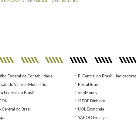
o de Oliveira
em
Política
0 comentários
lho Federal de Contabilidade
B. Central do Brasil – Indicadore
são de Valores Mobiliários
Portal Brasil
ta Federal do Brasil
InfoMoney
ACON
ISTOÉ Dinheiro
 Central do Brasil
UOL Economia
spa
YAHOO Finanças