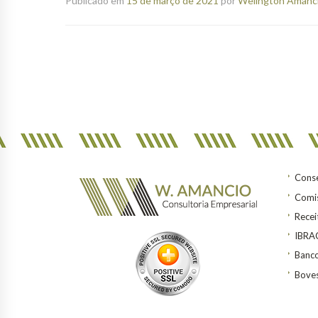
Publicado em
15 de março de 2021
por
Welington Amanci
Conse
Comis
Recei
IBR
Banco
Bove