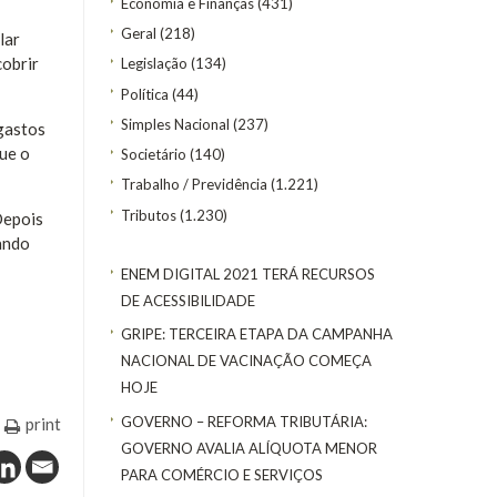
Economia e Finanças
(431)
Geral
(218)
lar
cobrir
Legislação
(134)
Política
(44)
Simples Nacional
(237)
gastos
ue o
Societário
(140)
Trabalho / Previdência
(1.221)
Tributos
(1.230)
Depois
iando
ENEM DIGITAL 2021 TERÁ RECURSOS
DE ACESSIBILIDADE
GRIPE: TERCEIRA ETAPA DA CAMPANHA
NACIONAL DE VACINAÇÃO COMEÇA
HOJE
GOVERNO – REFORMA TRIBUTÁRIA:
print
GOVERNO AVALIA ALÍQUOTA MENOR
PARA COMÉRCIO E SERVIÇOS