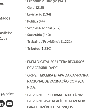
Economia e Finanças
(431)
ões
Geral
(218)
Legislação
(134)
ntados
Política
(44)
Simples Nacional
(237)
asileiro
Societário
(140)
1, de
Trabalho / Previdência
(1.221)
Tributos
(1.230)
ENEM DIGITAL 2021 TERÁ RECURSOS
DE ACESSIBILIDADE
GRIPE: TERCEIRA ETAPA DA CAMPANHA
NACIONAL DE VACINAÇÃO COMEÇA
HOJE
print
GOVERNO – REFORMA TRIBUTÁRIA:
GOVERNO AVALIA ALÍQUOTA MENOR
PARA COMÉRCIO E SERVIÇOS