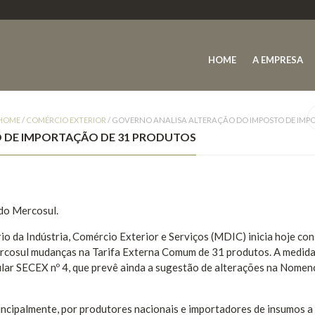
HOME
A EMPRESA
HOME
/
COMÉRCIO EXTERIOR
/
GOVERNO ANALISA ALTERAÇÃO DO IMPOSTO DE IMP
 DE IMPORTAÇÃO DE 31 PRODUTOS
 do Mercosul.
io da Indústria, Comércio Exterior e Serviços (MDIC) inicia hoje con
Mercosul mudanças na Tarifa Externa Comum de 31 produtos. A medida
cular SECEX nº 4, que prevê ainda a sugestão de alterações na Nomen
rincipalmente, por produtores nacionais e importadores de insumos a