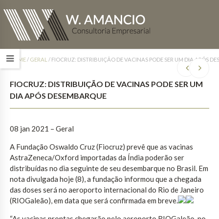
HOME
/
GERAL
/
FIOCRUZ: DISTRIBUIÇÃO DE VACINAS PODE SER UM DIA APÓS 
FIOCRUZ: DISTRIBUIÇÃO DE VACINAS PODE SER UM
DIA APÓS DESEMBARQUE
08 jan 2021 – Geral
A Fundação Oswaldo Cruz (Fiocruz) prevê que as vacinas
AstraZeneca/Oxford importadas da Índia poderão ser
distribuídas no dia seguinte de seu desembarque no Brasil. Em
nota divulgada hoje (8), a fundação informou que a chegada
das doses será no aeroporto internacional do Rio de Janeiro
(RIOGaleão), em data que será confirmada em breve.
“As vacinas prontas chegarão pelo aeroporto RIOGaleão, no