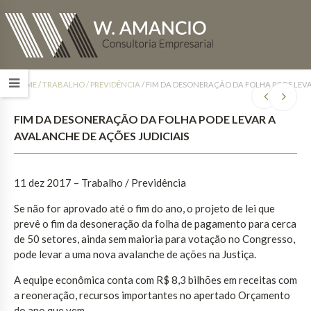
HOME
/
TRABALHO / PREVIDÊNCIA
/
FIM DA DESONERAÇÃO DA FOLHA PODE LEVA
FIM DA DESONERAÇÃO DA FOLHA PODE LEVAR A
AVALANCHE DE AÇÕES JUDICIAIS
11 dez 2017
– Trabalho / Previdência
Se não for aprovado até o fim do ano, o projeto de lei que
prevê o fim da desoneração da folha de pagamento para cerca
de 50 setores, ainda sem maioria para votação no Congresso,
pode levar a uma nova avalanche de ações na Justiça.
A equipe econômica conta com R$ 8,3 bilhões em receitas com
a reoneração, recursos importantes no apertado Orçamento
do ano que vem.