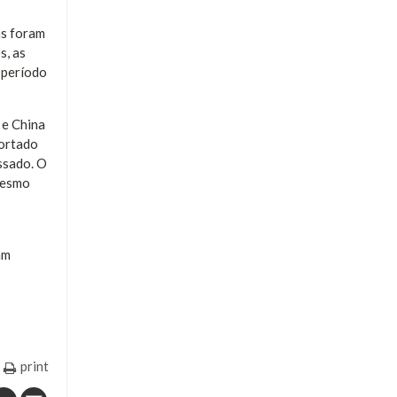
as foram
s, as
 período
 e China
portado
ssado. O
 mesmo
am
print