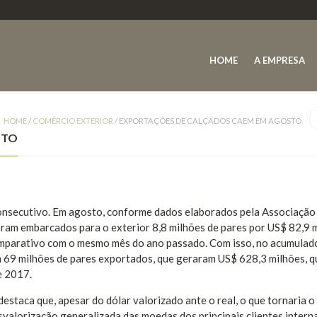
HOME
A EMPRESA
HOME
/
COMÉRCIO EXTERIOR
/
EXPORTAÇÕES DE CALÇADOS CAEM EM AGOSTO
STO
onsecutivo. Em agosto, conforme dados elaborados pela Associação
foram embarcados para o exterior 8,8 milhões de pares por US$ 82,9 
omparativo com o mesmo mês do ano passado. Com isso, no acumulad
m 69 milhões de pares exportados, que geraram US$ 628,3 milhões, 
e 2017.
destaca que, apesar do dólar valorizado ante o real, o que tornaria 
esvalorização generalizada das moedas dos principais clientes intern