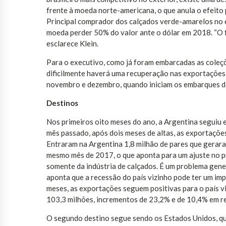
frente à moeda norte-americana, o que anula o efeito 
Principal comprador dos calçados verde-amarelos no e
moeda perder 50% do valor ante o dólar em 2018. “O f
esclarece Klein.
Para o executivo, como já foram embarcadas as coleç
dificilmente haverá uma recuperação nas exportações 
novembro e dezembro, quando iniciam os embarques dos
Destinos
Nos primeiros oito meses do ano, a Argentina seguiu 
mês passado, após dois meses de altas, as exportações
Entraram na Argentina 1,8 milhão de pares que gerar
mesmo mês de 2017, o que aponta para um ajuste no pr
somente da indústria de calçados. É um problema gen
aponta que a recessão do país vizinho pode ter um imp
meses, as exportações seguem positivas para o país v
103,3 milhões, incrementos de 23,2% e de 10,4% em r
O segundo destino segue sendo os Estados Unidos, qu