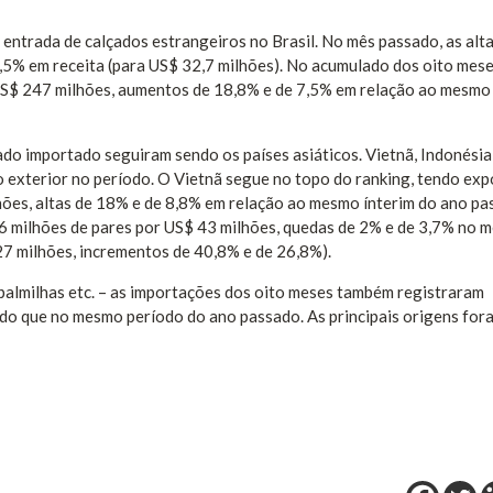
entrada de calçados estrangeiros no Brasil. No mês passado, as alt
7,5% em receita (para US$ 32,7 milhões). No acumulado dos oito mese
US$ 247 milhões, aumentos de 18,8% e de 7,5% em relação ao mesmo
ado importado seguiram sendo os países asiáticos. Vietnã, Indonésia
exterior no período. O Vietnã segue no topo do ranking, tendo ex
lhões, altas de 18% e de 8,8% em relação ao mesmo ínterim do ano pa
2,6 milhões de pares por US$ 43 milhões, quedas de 2% e de 3,7% no
27 milhões, incrementos de 40,8% e de 26,8%).
, palmilhas etc. – as importações dos oito meses também registraram
do que no mesmo período do ano passado. As principais origens for