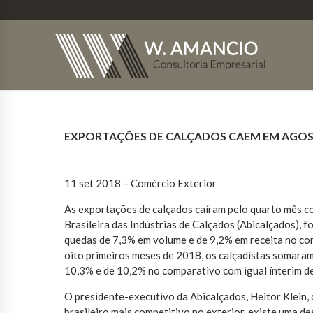
EXPORTAÇÕES DE CALÇADOS CAEM EM AGO
11 set 2018 – Comércio Exterior
As exportações de calçados caíram pelo quarto mês c
Brasileira das Indústrias de Calçados (Abicalçados), 
quedas de 7,3% em volume e de 9,2% em receita no c
oito primeiros meses de 2018, os calçadistas somara
10,3% e de 10,2% no comparativo com igual ínterim d
O presidente-executivo da Abicalçados, Heitor Klein, 
brasileiro mais competitivo no exterior, existe uma d