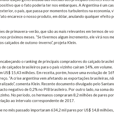
positivo que o fato poderia ter nos embarques. A Argentina é um cas
xterior, o país, que passa por momentos turbulentos na economia, v
ato encarece o nosso produto, em dólar, anulando qualquer efeito po
ões de primavera-verão, que são as mais relevantes em termos de vo
nos próximos meses. “Se tivermos algum incremento, ele virá nos m
 calçados de outono-inverno”, projeta Klein.
encabeçando o ranking de principais compradores do calçado brasile
 de calçados brasileiros para o país vizinho caíram 14%, em volume.
am US$ 15,43 milhões. Em receita, porém, houve uma evolução de 16
eço. “A crise argentina vem afetando as exportações brasileiras, n
eralizado”, comenta Klein. Recente documento divulgado pelo Santan
acto negativo de 0,2% no PIB brasileiro. Por outro lado, na soma do
izinho. No período, os hermanos compraram 8,2 milhões de pares po
elação ao intervalo correspondente de 2017.
e no mês passado importaram 634,2 mil pares por US$ 14,8 milhões, 