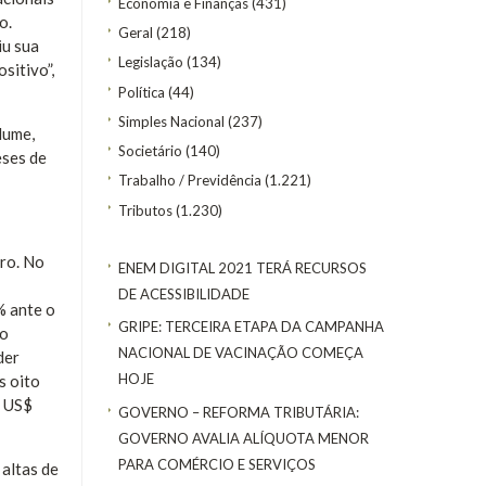
Economia e Finanças
(431)
o.
Geral
(218)
iu sua
Legislação
(134)
sitivo”,
Política
(44)
Simples Nacional
(237)
lume,
Societário
(140)
eses de
Trabalho / Previdência
(1.221)
Tributos
(1.230)
iro. No
ENEM DIGITAL 2021 TERÁ RECURSOS
DE ACESSIBILIDADE
% ante o
GRIPE: TERCEIRA ETAPA DA CAMPANHA
ão
NACIONAL DE VACINAÇÃO COMEÇA
der
HOJE
s oito
r US$
GOVERNO – REFORMA TRIBUTÁRIA:
GOVERNO AVALIA ALÍQUOTA MENOR
PARA COMÉRCIO E SERVIÇOS
altas de