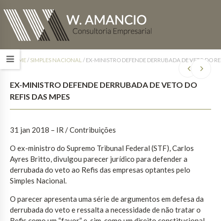
HOME
/
SIMPLES NACIONAL
/
EX-MINISTRO DEFENDE DERRUBADA DE VETO DO REF
EX-MINISTRO DEFENDE DERRUBADA DE VETO DO
REFIS DAS MPES
31 jan 2018 – IR / Contribuições
O ex-ministro do Supremo Tribunal Federal (STF), Carlos
Ayres Britto, divulgou parecer jurídico para defender a
derrubada do veto ao Refis das empresas optantes pelo
Simples Nacional.
O parecer apresenta uma série de argumentos em defesa da
derrubada do veto e ressalta a necessidade de não tratar o
Refis como um “favor” e, sim, como um direito constitucional,