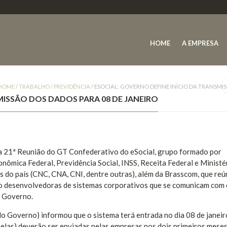
HOME
A EMPRESA
HOME
/
TRABALHO / PREVIDÊNCIA
/
ESOCIAL: GOVERNO DEFINE INÍCIO DA TRANSMIS
MISSÃO DOS DADOS PARA 08 DE JANEIRO
, a 21ª Reunião do GT Confederativo do eSocial, grupo formado por
nômica Federal, Previdência Social, INSS, Receita Federal e Ministé
 do país (CNC, CNA, CNI, dentre outras), além da Brasscom, que reú
 desenvolvedoras de sistemas corporativos que se comunicam com 
o Governo.
o Governo) informou que o sistema terá entrada no dia 08 de janeir
elas) deverão ser enviadas pelas empresas nos dois primeiros meses