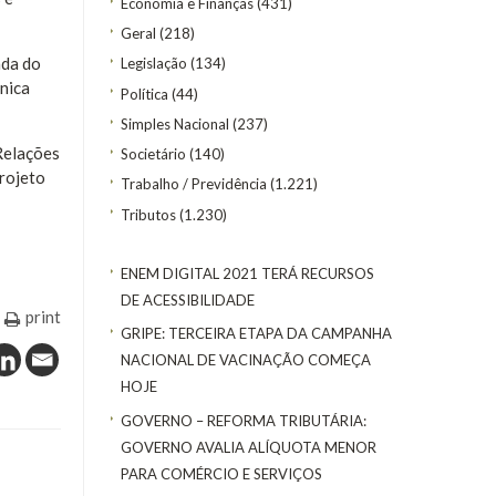
Economia e Finanças
(431)
Geral
(218)
ada do
Legislação
(134)
nica
Política
(44)
Simples Nacional
(237)
Relações
Societário
(140)
projeto
Trabalho / Previdência
(1.221)
Tributos
(1.230)
ENEM DIGITAL 2021 TERÁ RECURSOS
DE ACESSIBILIDADE
print
GRIPE: TERCEIRA ETAPA DA CAMPANHA
NACIONAL DE VACINAÇÃO COMEÇA
HOJE
GOVERNO – REFORMA TRIBUTÁRIA:
GOVERNO AVALIA ALÍQUOTA MENOR
PARA COMÉRCIO E SERVIÇOS