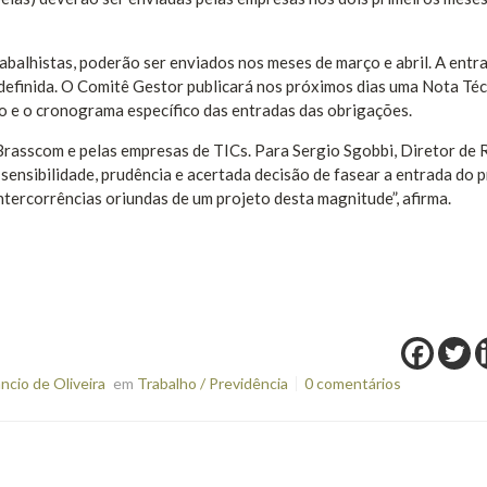
balhistas, poderão ser enviados nos meses de março e abril. A entr
definida. O Comitê Gestor publicará nos próximos dias uma Nota Téc
o e o cronograma específico das entradas das obrigações.
rasscom e pelas empresas de TICs. Para Sergio Sgobbi, Diretor de 
sensibilidade, prudência e acertada decisão de fasear a entrada do 
ntercorrências oriundas de um projeto desta magnitude”, afirma.
cio de Oliveira
em
Trabalho / Previdência
0 comentários