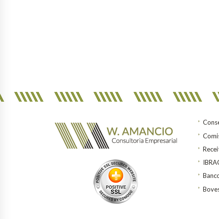
Conse
Comis
Recei
IBR
Banco
Bove