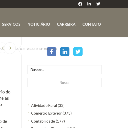
SERVIÇOS
NOTICIÁRIO
CARREIRA
CONTATO
SÃO DOS DADOS PARA 08 DE JANEIRO
rio do
ne as
o
Atividade Rural
(33)
Comércio Exterior
(373)
o de
Contabilidade
(177)
 e