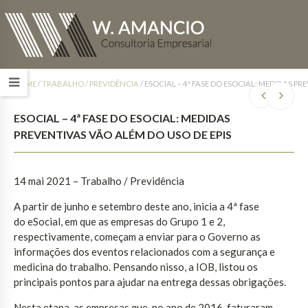
HOME
/
TRABALHO / PREVIDÊNCIA
/
ESOCIAL – 4ª FASE DO ESOCIAL: MEDIDAS PR
ESOCIAL – 4ª FASE DO ESOCIAL: MEDIDAS
PREVENTIVAS VÃO ALÉM DO USO DE EPIS
14 mai 2021 – Trabalho / Previdência
A partir de junho e setembro deste ano, inicia a 4ª fase
do eSocial, em que as empresas do Grupo 1 e 2,
respectivamente, começam a enviar para o Governo as
informações dos eventos relacionados com a segurança e
medicina do trabalho. Pensando nisso, a IOB, listou os
principais pontos para ajudar na entrega dessas obrigações.
Nesta etapa, as empresas que, no ano de 2016, faturaram