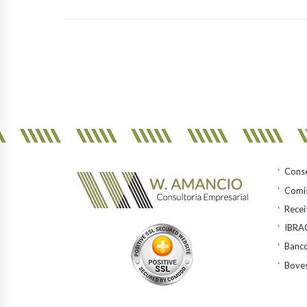
Conse
Comis
Recei
IBR
Banco
Bove