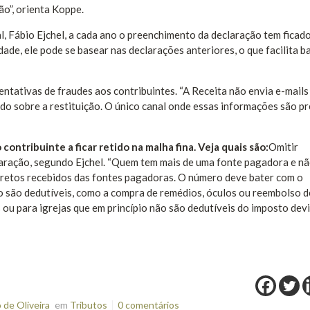
ão”, orienta Koppe.
, Fábio Ejchel, a cada ano o preenchimento da declaração tem ficad
ade, ele pode se basear nas declarações anteriores, o que facilita ba
entativas de fraudes aos contribuintes. “A Receita não envia e-mails
o sobre a restituição. O único canal onde essas informações são p
contribuinte a ficar retido na malha fina. Veja quais são:
Omitir
laração, segundo Ejchel. “Quem tem mais de uma fonte pagadora e n
corretos recebidos das fontes pagadoras. O número deve bater com o
o são dedutíveis, como a compra de remédios, óculos ou reembolso d
 ou para igrejas que em princípio não são dedutíveis do imposto dev
de Oliveira
em
Tributos
0 comentários