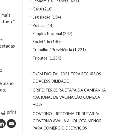
Economia e Finanças
(431)
Geral
(218)
o mais
Legislação
(134)
stante”,
Política
(44)
Simples Nacional
(237)
 e
Societário
(140)
restadas
Trabalho / Previdência
(1.221)
Tributos
(1.230)
ão
ENEM DIGITAL 2021 TERÁ RECURSOS
DE ACESSIBILIDADE
e plano
ido.
GRIPE: TERCEIRA ETAPA DA CAMPANHA
NACIONAL DE VACINAÇÃO COMEÇA
HOJE
print
GOVERNO – REFORMA TRIBUTÁRIA:
GOVERNO AVALIA ALÍQUOTA MENOR
PARA COMÉRCIO E SERVIÇOS