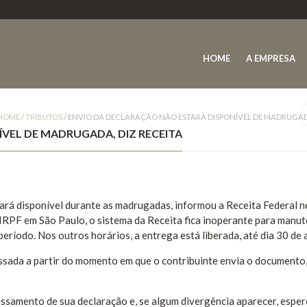
HOME
A EMPRESA
HOME
/
TRIBUTOS
/
ENVIO DA DECLARAÇÃO NÃO ESTARÁ DISPONÍVEL DE MADRUGADA
VEL DE MADRUGADA, DIZ RECEITA
ará disponível durante as madrugadas, informou a Receita Federal n
e IRPF em São Paulo, o sistema da Receita fica inoperante para manu
ríodo. Nos outros horários, a entrega está liberada, até dia 30 de a
ssada a partir do momento em que o contribuinte envia o documento
samento de sua declaração e, se algum divergência aparecer, esper