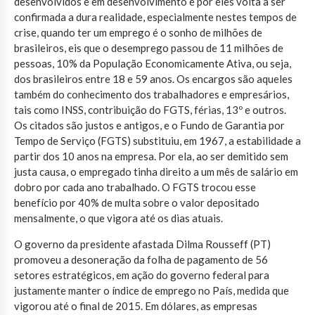
desenvolvidos e em desenvolvimento e por eles volta a ser
confirmada a dura realidade, especialmente nestes tempos de
crise, quando ter um emprego é o sonho de milhões de
brasileiros, eis que o desemprego passou de 11 milhões de
pessoas, 10% da População Economicamente Ativa, ou seja,
dos brasileiros entre 18 e 59 anos. Os encargos são aqueles
também do conhecimento dos trabalhadores e empresários,
tais como INSS, contribuição do FGTS, férias, 13º e outros.
Os citados são justos e antigos, e o Fundo de Garantia por
Tempo de Serviço (FGTS) substituiu, em 1967, a estabilidade a
partir dos 10 anos na empresa. Por ela, ao ser demitido sem
justa causa, o empregado tinha direito a um mês de salário em
dobro por cada ano trabalhado. O FGTS trocou esse
benefício por 40% de multa sobre o valor depositado
mensalmente, o que vigora até os dias atuais.
O governo da presidente afastada Dilma Rousseff (PT)
promoveu a desoneração da folha de pagamento de 56
setores estratégicos, em ação do governo federal para
justamente manter o índice de emprego no País, medida que
vigorou até o final de 2015. Em dólares, as empresas