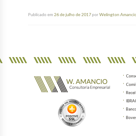
Publicado em
26 de julho de 2017
por
Welington Amancio 
Conse
Comis
Recei
IBR
Banco
Bove