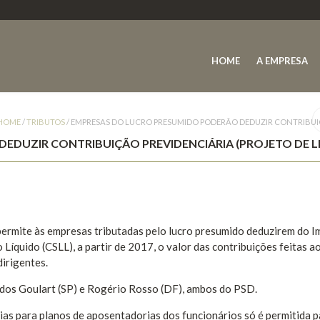
HOME
A EMPRESA
HOME
/
TRIBUTOS
/
EMPRESAS DO LUCRO PRESUMIDO PODERÃO DEDUZIR CONTRIBUIÇÃ
DUZIR CONTRIBUIÇÃO PREVIDENCIÁRIA (PROJETO DE LE
permite às empresas tributadas pelo lucro presumido deduzirem do 
 Líquido (CSLL), a partir de 2017, o valor das contribuições feitas a
irigentes.
dos Goulart (SP) e Rogério Rosso (DF), ambos do PSD.
ias para planos de aposentadorias dos funcionários só é permitida p