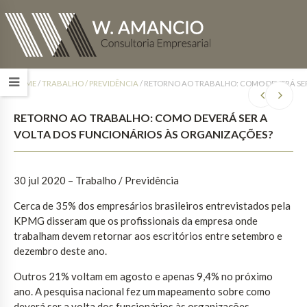
HOME
/
TRABALHO / PREVIDÊNCIA
/
RETORNO AO TRABALHO: COMO DEVERÁ SER
RETORNO AO TRABALHO: COMO DEVERÁ SER A
VOLTA DOS FUNCIONÁRIOS ÀS ORGANIZAÇÕES?
30 jul 2020 – Trabalho / Previdência
Cerca de 35% dos empresários brasileiros entrevistados pela
KPMG disseram que os profissionais da empresa onde
trabalham devem retornar aos escritórios entre setembro e
dezembro deste ano.
Outros 21% voltam em agosto e apenas 9,4% no próximo
ano. A pesquisa nacional fez um mapeamento sobre como
deverá ser a volta dos funcionários às organizações.