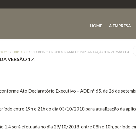
HOME
A EMPRESA
HOME
/
TRIBUTOS
/
EFD-REINF: CRONOGRAMA DE IMPLANTAÇÃO DA VERSÃO 1.4
DA VERSÃO 1.4
, conforme Ato Declaratório Executivo – ADE n° 65, de 26 de setemb
 período entre 19h e 21h do dia 03/10/2018 para atualização da apli
ão 1.4 será efetuada no dia 29/10/2018, entre 08h e 10h, período e