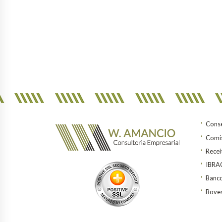
Conse
Comis
Recei
IBR
Banco
Bove