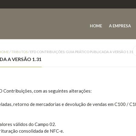
HOME
A EMPRESA
HOME
/
TRIBUTOS
/
EFD CONTRIBUIÇÕES: GUIA PRÁTICO PUBLICADA A VERSÃO 1.31
DA A VERSÃO 1.31
D Contribuições, com as seguintes alterações:
ladas, retorno de mercadorias e devolução de vendas em C100 / C1
alores válidos do Campo 02.
rituração consolidada de NFC-e.