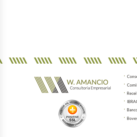
Conse
Comis
Recei
IBR
Banco
Bove