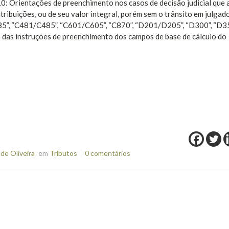
0: Orientações de preenchimento nos casos de decisão judicial que 
tribuições, ou de seu valor integral, porém sem o trânsito em julgado
85”, “C481/C485”, “C601/C605”, “C870”, “D201/D205”, “D300”, “D35
das instruções de preenchimento dos campos de base de cálculo do
de Oliveira
em
Tributos
0 comentários