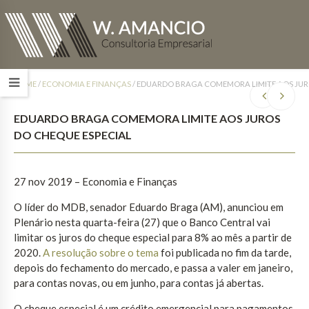
HOME
/
ECONOMIA E FINANÇAS
/
EDUARDO BRAGA COMEMORA LIMITE AOS JURO
EDUARDO BRAGA COMEMORA LIMITE AOS JUROS
DO CHEQUE ESPECIAL
27 nov 2019 – Economia e Finanças
O líder do MDB, senador Eduardo Braga (AM), anunciou em
Plenário nesta quarta-feira (27) que o Banco Central vai
limitar os juros do cheque especial para 8% ao mês a partir de
2020.
A resolução sobre o tema
foi publicada no fim da tarde,
depois do fechamento do mercado, e passa a valer em janeiro,
para contas novas, ou em junho, para contas já abertas.
O cheque especial é um crédito emergencial para pagamentos