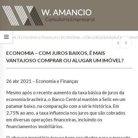
HOME
/
ECONOMIA E FINANÇAS
/
ECONOMIA – COM JUROS BAIXOS, É MAIS VA
ECONOMIA – COM JUROS BAIXOS, É MAIS
VANTAJOSO COMPRAR OU ALUGAR UM IMÓVEL?
26 abr 2021 – Economia e Finanças
Mesmo após o recente aumento da taxa básica de juros da
economia brasileira, o Banco Central mantém a Selic em um
patamar baixo, na comparação com a série histórica. Em
2,75% ao ano, a taxa influencia nos juros que são cobrados
em diversas operações financeiras, incluindo os
financiamentos imobiliários.
O afrouxo monetário trouxe bons resultados para o mercado