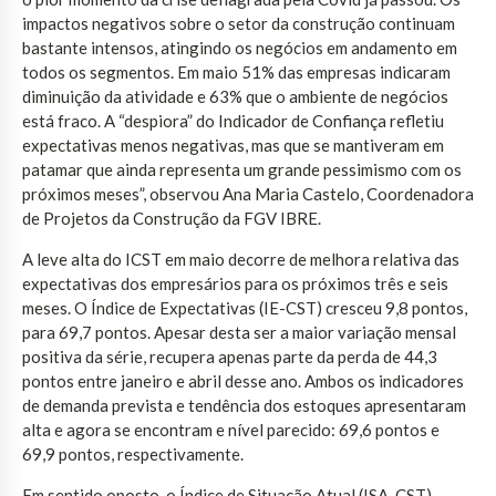
impactos negativos sobre o setor da construção continuam
bastante intensos, atingindo os negócios em andamento em
todos os segmentos. Em maio 51% das empresas indicaram
diminuição da atividade e 63% que o ambiente de negócios
está fraco. A “despiora” do Indicador de Confiança refletiu
expectativas menos negativas, mas que se mantiveram em
patamar que ainda representa um grande pessimismo com os
próximos meses”, observou Ana Maria Castelo, Coordenadora
de Projetos da Construção da FGV IBRE.
A leve alta do ICST em maio decorre de melhora relativa das
expectativas dos empresários para os próximos três e seis
meses. O Índice de Expectativas (IE-CST) cresceu 9,8 pontos,
para 69,7 pontos. Apesar desta ser a maior variação mensal
positiva da série, recupera apenas parte da perda de 44,3
pontos entre janeiro e abril desse ano. Ambos os indicadores
de demanda prevista e tendência dos estoques apresentaram
alta e agora se encontram e nível parecido: 69,6 pontos e
69,9 pontos, respectivamente.
Em sentido oposto, o Índice de Situação Atual (ISA-CST)