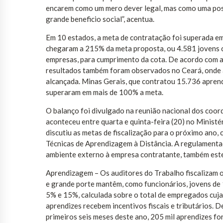
encarem como um mero dever legal, mas como uma poss
grande beneficio social”, acentua.
Em 10 estados, a meta de contratação foi superada em
chegaram a 215% da meta proposta, ou 4.581 jovens c
empresas, para cumprimento da cota. De acordo com a
resultados também foram observados no Ceará, onde a
alcançada. Minas Gerais, que contratou 15.736 aprend
superaram em mais de 100% a meta.
O balanço foi divulgado na reunião nacional dos coor
aconteceu entre quarta e quinta-feira (20) no Ministé
discutiu as metas de fiscalização para o próximo ano,
Técnicas de Aprendizagem à Distância. A regulament
ambiente externo à empresa contratante, também est
Aprendizagem – Os auditores do Trabalho fiscalizam 
e grande porte mantêm, como funcionários, jovens de 
5% e 15%, calculada sobre o total de empregados cuj
aprendizes recebem incentivos fiscais e tributários
primeiros seis meses deste ano, 205 mil aprendizes fo