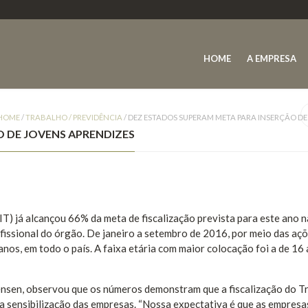
HOME
A EMPRESA
HOME
/
TRABALHO / PREVIDÊNCIA
/
DEZ ESTADOS SUPERAM META PARA INSERÇÃO DE
 DE JOVENS APRENDIZES
IT) já alcançou 66% da meta de fiscalização prevista para este ano n
issional do órgão. De janeiro a setembro de 2016, por meio das aç
anos, em todo o país. A faixa etária com maior colocação foi a de 16 
Jensen, observou que os números demonstram que a fiscalização do T
 a sensibilização das empresas. “Nossa expectativa é que as empresa