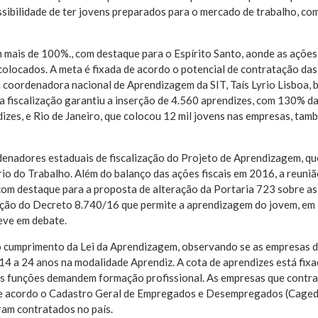
ibilidade de ter jovens preparados para o mercado de trabalho, co
 mais de 100%., com destaque para o Espírito Santo, aonde as ações 
olocados. A meta é fixada de acordo o potencial de contratação das
 coordenadora nacional de Aprendizagem da SIT, Taís Lyrio Lisboa, 
 fiscalização garantiu a inserção de 4.560 aprendizes, com 130% d
izes, e Rio de Janeiro, que colocou 12 mil jovens nas empresas, tam
denadores estaduais de fiscalização do Projeto de Aprendizagem, qu
rio do Trabalho. Além do balanço das ações fiscais em 2016, a reuni
 com destaque para a proposta de alteração da Portaria 723 sobre as
ação do Decreto 8.740/16 que permite a aprendizagem do jovem, em
eve em debate.
o cumprimento da Lei da Aprendizagem, observando se as empresas 
14 a 24 anos na modalidade Aprendiz. A cota de aprendizes está fixa
as funções demandem formação profissional. As empresas que contr
. De acordo o Cadastro Geral de Empregados e Desempregados (Caged
ram contratados no país.