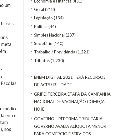
Economia e Finanças
(431)
mo um
Geral
(218)
Legislação
(134)
fiscais
Política
(44)
Simples Nacional
(237)
bons
Societário
(140)
a meta
bém
Trabalho / Previdência
(1.221)
Tributos
(1.230)
e
ão
ENEM DIGITAL 2021 TERÁ RECURSOS
 Escolas
DE ACESSIBILIDADE
GRIPE: TERCEIRA ETAPA DA CAMPANHA
NACIONAL DE VACINAÇÃO COMEÇA
de médio
HOJE
da entre
GOVERNO – REFORMA TRIBUTÁRIA:
atam
GOVERNO AVALIA ALÍQUOTA MENOR
), nos
PARA COMÉRCIO E SERVIÇOS