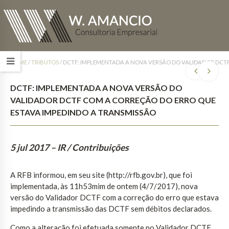
HOME
/
TRIBUTOS
/
DCTF: IMPLEMENTADA A NOVA VERSÃO DO VALIDADOR DCTF
DCTF: IMPLEMENTADA A NOVA VERSÃO DO
VALIDADOR DCTF COM A CORREÇÃO DO ERRO QUE
ESTAVA IMPEDINDO A TRANSMISSÃO
5 jul 2017
– IR / Contribuições
A RFB informou, em seu site (http://rfb.gov.br), que foi
implementada, às 11h53mim de ontem (4/7/2017), nova
versão do Validador DCTF com a correção do erro que estava
impedindo a transmissão das DCTF sem débitos declarados.
Como a alteração foi efetuada somente no Validador DCTF,