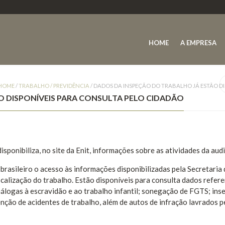
HOME
A EMPRESA
HOME
/
TRABALHO / PREVIDÊNCIA
/
DADOS DA INSPEÇÃO DO TRABALHO JÁ ESTÃO DI
O DISPONÍVEIS PARA CONSULTA PELO CIDADÃO
isponibiliza, no site da Enit, informações sobre as atividades da aud
brasileiro o acesso às informações disponibilizadas pela Secretaria 
iscalização do trabalho. Estão disponíveis para consulta dados refer
álogas à escravidão e ao trabalho infantil; sonegação de FGTS; ins
nção de acidentes de trabalho, além de autos de infração lavrados p