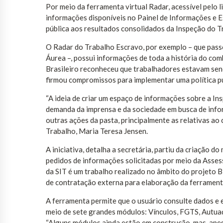
Por meio da ferramenta virtual Radar, acessível pelo l
informações disponíveis no Painel de Informações e E
pública aos resultados consolidados da Inspeção do Tr
O Radar do Trabalho Escravo, por exemplo – que passo
Áurea –, possui informações de toda a história do co
Brasileiro reconheceu que trabalhadores estavam sen
firmou compromissos para implementar uma política pú
“A ideia de criar um espaço de informações sobre a I
demanda da imprensa e da sociedade em busca de info
outras ações da pasta, principalmente as relativas ao c
Trabalho, Maria Teresa Jensen.
A iniciativa, detalha a secretária, partiu da criação 
pedidos de informações solicitadas por meio da Asse
da SIT é um trabalho realizado no âmbito do projeto 
de contratação externa para elaboração da ferramenta
A ferramenta permite que o usuário consulte dados e e
meio de sete grandes módulos: Vínculos, FGTS, Autua
“Alguns módulos ainda estão em construção, mas, apesa