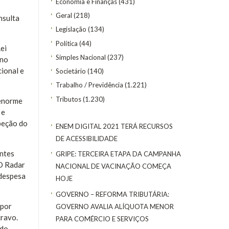
Economia e Finanças
(431)
Geral
(218)
nsulta
Legislação
(134)
Política
(44)
ei
Simples Nacional
(237)
rno
ional e
Societário
(140)
Trabalho / Previdência
(1.221)
Tributos
(1.230)
 enorme
 e
speção do
ENEM DIGITAL 2021 TERÁ RECURSOS
DE ACESSIBILIDADE
antes
GRIPE: TERCEIRA ETAPA DA CAMPANHA
“O Radar
NACIONAL DE VACINAÇÃO COMEÇA
 despesa
HOJE
GOVERNO – REFORMA TRIBUTÁRIA:
 por
GOVERNO AVALIA ALÍQUOTA MENOR
cravo.
PARA COMÉRCIO E SERVIÇOS
 do