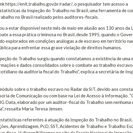
ink https://enit.trabalho.gov.br/radar/, o pesquisador tem acesso a
statísticas da Inspeção do Trabalho no Brasil, uma ferramenta de co
abalho no Brasil realizado pelos auditores-fiscais.
u a estar disponível neste mês de maio em alusão aos 130 anos da L
mbate a essa prática criminosa no Brasil, desde 1995, quando o Gove
do explorados em condições análogas a de escravo em território nac
blica para enfrentar essa grave violação de direitos humanos.
nspeção do Trabalho surgiu quando constatamos a existência de uma
rmações e dados consolidados sobre o combate ao trabalho escravo
otidiano da auditoria fiscal do Trabalho”, explica a secretária de In
do módulo sobre o trabalho escravo no Radar da SIT, devido aos const
ssoria de Comunicação ou com base na Lei de Acesso à Informação. 
BIG Data, elaborado por um auditor-fiscal do Trabalho sem nenhuma
”, ressalta Maria Teresa Jensen.
statísticas referentes à atuação da Inspeção do Trabalho no Brasil,
ções, Aprendizagem, PcD, SST, Acidentes de Trabalho e Trabalho Es
r disso, já disponibilizamos no site da Escola Nacional de Inspeção