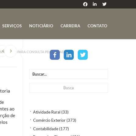
SERVIÇOS
NOTICIÁRIO
CARREIRA
CONTATO
SPONÍVEIS PARA CONSULTA PELO CIDADÃO
itoria
de
entes ao
Atividade Rural
(33)
erção de
Comércio Exterior
(373)
elos
Contabilidade
(177)