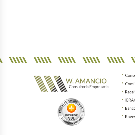
Conse
Comis
Recei
IBR
Banco
Bove