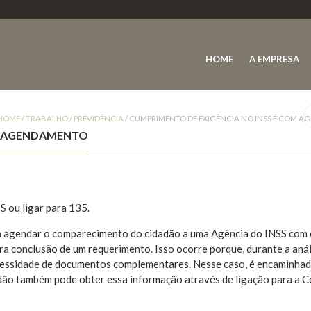
HOME
A EMPRESA
HOME
/
TRABALHO / PREVIDÊNCIA
/
CUMPRIMENTO DE EXIGÊNCIA NO INSS É COM 
OM AGENDAMENTO
S ou ligar para 135.
ra agendar o comparecimento do cidadão a uma Agência do INSS com
a conclusão de um requerimento. Isso ocorre porque, durante a anál
 necessidade de documentos complementares. Nesse caso, é encaminha
dadão também pode obter essa informação através de ligação para a C