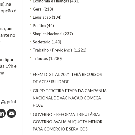
Economia e Finanças
(431)
s), na
Geral
(218)
 opção é
Legislação
(134)
Política
(44)
ma, um
Simples Nacional
(237)
tante no
r
Societário
(140)
Trabalho / Previdência
(1.221)
Tributos
(1.230)
u ligar
 às 19h e
uma
ENEM DIGITAL 2021 TERÁ RECURSOS
DE ACESSIBILIDADE
GRIPE: TERCEIRA ETAPA DA CAMPANHA
NACIONAL DE VACINAÇÃO COMEÇA
print
HOJE
GOVERNO – REFORMA TRIBUTÁRIA:
GOVERNO AVALIA ALÍQUOTA MENOR
PARA COMÉRCIO E SERVIÇOS