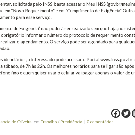
tar, solicitada pelo INSS, basta acessar o Meu INSS (gov.br/meuins
ue em “Novo Requerimento” e em “Cumprimento de Exigência”. Outra
damento para esse serviço.
ento de Exigência” não poderá ser realizado sem que haja, no siste
é obrigatório informar o número do protocolo de requerimento cons
a realizar o agendamento. O serviço pode ser agendado para qualque
dadão.
videnciários, o interessado pode acessar o Portal www.inss.gov.br o
a sábado, de 7h às 22h. Os melhores horários para se ligar são após
efone fixo e quem quiser usar o celular vai pagar apenas o valor de 
ncio de Oliveira
em
Trabalho / Previdência
0 comentários