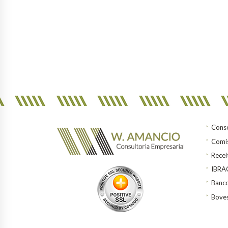
Conse
Comis
Recei
IBR
Banco
Bove