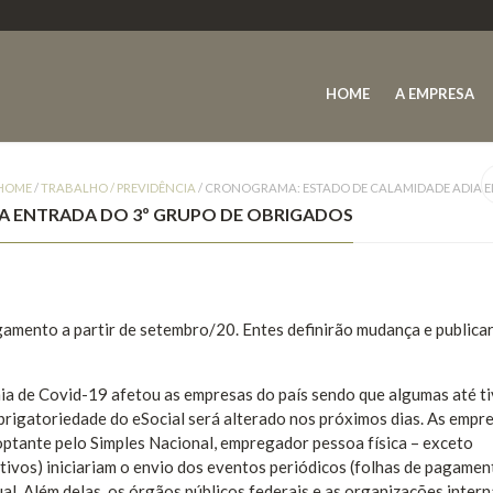
HOME
A EMPRESA
HOME
/
TRABALHO / PREVIDÊNCIA
/
CRONOGRAMA: ESTADO DE CALAMIDADE ADIA E
A ENTRADA DO 3º GRUPO DE OBRIGADOS
agamento a partir de setembro/20. Entes definirão mudança e public
ia de Covid-19 afetou as empresas do país sendo que algumas até t
obrigatoriedade do eSocial será alterado nos próximos dias. As empr
ptante pelo Simples Nacional, empregador pessoa física – exceto
ativos) iniciariam o envio dos eventos periódicos (folhas de pagamen
al. Além delas, os órgãos públicos federais e as organizações intern