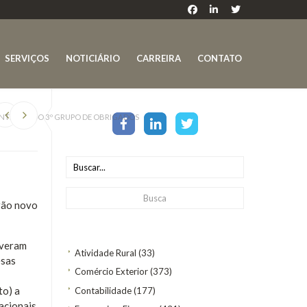
SERVIÇOS
NOTICIÁRIO
CARREIRA
CONTATO
NTRADA DO 3º GRUPO DE OBRIGADOS
arão novo
iveram
Atividade Rural
(33)
esas
Comércio Exterior
(373)
to) a
Contabilidade
(177)
acionais