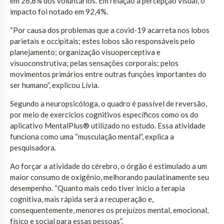
em 26,8% dos voluntários. Em relação à percepção visual, o
impacto foi notado em 92,4%.
“Por causa dos problemas que a covid-19 acarreta nos lobos
parietais e occipitais; estes lobos são responsáveis pelo
planejamento; organização visuoperceptiva e
visuoconstrutiva; pelas sensações corporais; pelos
movimentos primários entre outras funções importantes do
ser humano”, explicou Lívia.
Segundo a neuropsicóloga, o quadro é passível de reversão,
por meio de exercícios cognitivos específicos como os do
aplicativo MentalPlus® utilizado no estudo. Essa atividade
funciona como uma “musculação mental”, explica a
pesquisadora.
Ao forçar a atividade do cérebro, o órgão é estimulado a um
maior consumo de oxigênio, melhorando paulatinamente seu
desempenho. “Quanto mais cedo tiver início a terapia
cognitiva, mais rápida será a recuperação e,
consequentemente, menores os prejuízos mental, emocional,
físico e social para essas pessoas”.