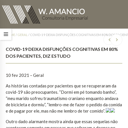
HOME
/
GERAL
/
COVID-19 DEIXA DISFUNÇÕES COGNITIVAS EM 80% DOS PACIENT
COVID-19 DEIXA DISFUNÇÕES COGNITIVAS EM 80%
DOS PACIENTES, DIZ ESTUDO
10 fev 2021 – Geral
As histórias contadas por pacientes que se recuperaram da
covid-19 são preocupantes. “Dormi em pé tomando banho”,
“meu marido sofreu traumatismo craniano enquanto andava
de bicicleta e dormiu”, “lembro-me de fazer o pedido da comida
e de pagar por ele, mas não me lembro de ter comido”.
Outro dado alarmante mostra ainda que essas sequelas não
acontecem somente em pessoas que sofreram a doença no