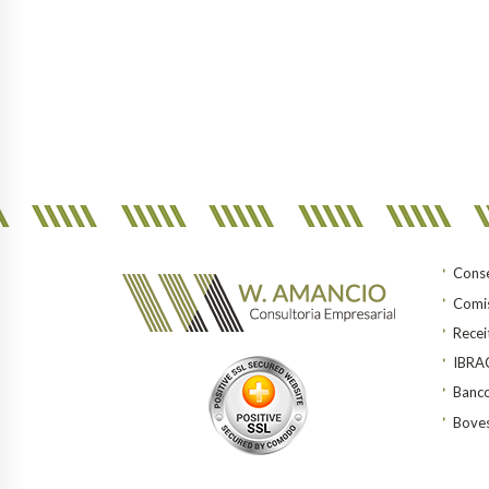
Conse
Comis
Recei
IBR
Banco
Bove