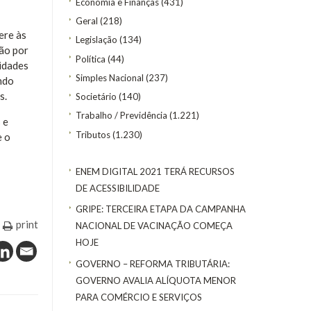
Economia e Finanças
(431)
Geral
(218)
ere às
Legislação
(134)
ção por
Política
(44)
midades
Simples Nacional
(237)
ndo
s.
Societário
(140)
Trabalho / Previdência
(1.221)
 e
Tributos
(1.230)
e o
ENEM DIGITAL 2021 TERÁ RECURSOS
DE ACESSIBILIDADE
GRIPE: TERCEIRA ETAPA DA CAMPANHA
print
NACIONAL DE VACINAÇÃO COMEÇA
HOJE
GOVERNO – REFORMA TRIBUTÁRIA:
GOVERNO AVALIA ALÍQUOTA MENOR
PARA COMÉRCIO E SERVIÇOS