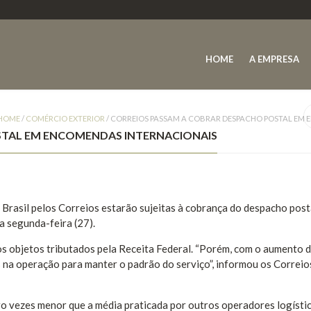
HOME
A EMPRESA
HOME
/
COMÉRCIO EXTERIOR
/
CORREIOS PASSAM A COBRAR DESPACHO POSTAL EM
STAL EM ENCOMENDAS INTERNACIONAIS
rasil pelos Correios estarão sujeitas à cobrança do despacho posta
a segunda-feira (27).
os objetos tributados pela Receita Federal. “Porém, com o aumento 
s na operação para manter o padrão do serviço”, informou os Correio
ro vezes menor que a média praticada por outros operadores logísti