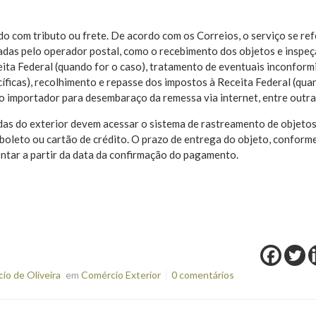
o com tributo ou frete. De acordo com os Correios, o serviço se ref
adas pelo operador postal, como o recebimento dos objetos e inspe
eita Federal (quando for o caso), tratamento de eventuais inconfor
íficas), recolhimento e repasse dos impostos à Receita Federal (qua
ao importador para desembaraço da remessa via internet, entre outra
s do exterior devem acessar o sistema de rastreamento de objetos
boleto ou cartão de crédito. O prazo de entrega do objeto, conform
ntar a partir da data da confirmação do pagamento.
o de Oliveira
em
Comércio Exterior
0 comentários