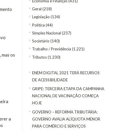
Economia e Finanças
(431)
Geral
(218)
imento
Legislação
(134)
Política
(44)
Simples Nacional
(237)
ovo
Societário
(140)
Trabalho / Previdência
(1.221)
, mas os
Tributos
(1.230)
ENEM DIGITAL 2021 TERÁ RECURSOS
DE ACESSIBILIDADE
GRIPE: TERCEIRA ETAPA DA CAMPANHA
NACIONAL DE VACINAÇÃO COMEÇA
meira
HOJE
GOVERNO – REFORMA TRIBUTÁRIA:
erer a
GOVERNO AVALIA ALÍQUOTA MENOR
os
PARA COMÉRCIO E SERVIÇOS