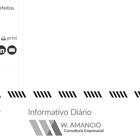
efeitos
print
s