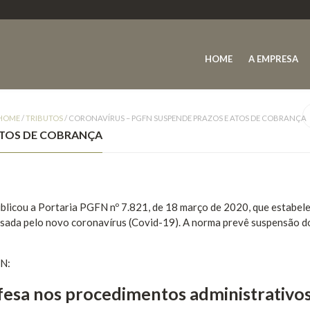
HOME
A EMPRESA
HOME
/
TRIBUTOS
/
CORONAVÍRUS – PGFN SUSPENDE PRAZOS E ATOS DE COBRANÇA
ATOS DE COBRANÇA
licou a Portaria PGFN nº 7.821, de 18 março de 2020, que estabel
sada pelo novo coronavírus (Covid-19). A norma prevê suspensão d
FN:
fesa nos procedimentos administrativo