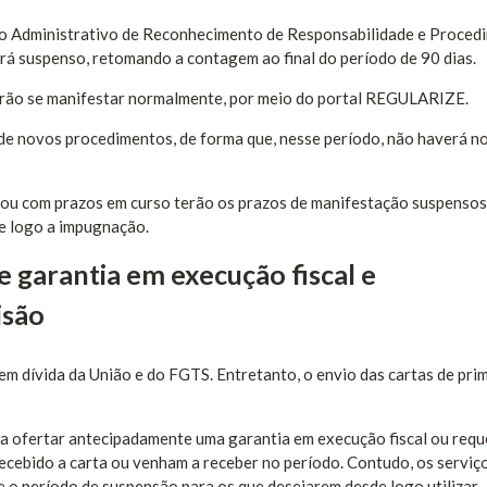
o Administrativo de Reconhecimento de Responsabilidade e Proced
rá suspenso, retomando a contagem ao final do período de 90 dias.
rão se manifestar normalmente, por meio do portal REGULARIZE.
e novos procedimentos, de forma que, nesse período, não haverá n
 ou com prazos em curso terão os prazos de manifestação suspensos
de logo a impugnação.
e garantia em execução fiscal e
isão
m dívida da União e do FGTS. Entretanto, o envio das cartas de pri
ra ofertar antecipadamente uma garantia em execução fiscal ou requ
recebido a carta ou venham a receber no período. Contudo, os serviç
o período de suspensão para os que desejarem desde logo utilizar.