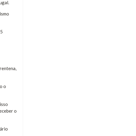
ugal.
nismo
65
rentena,
o o
isso
receber o
ário