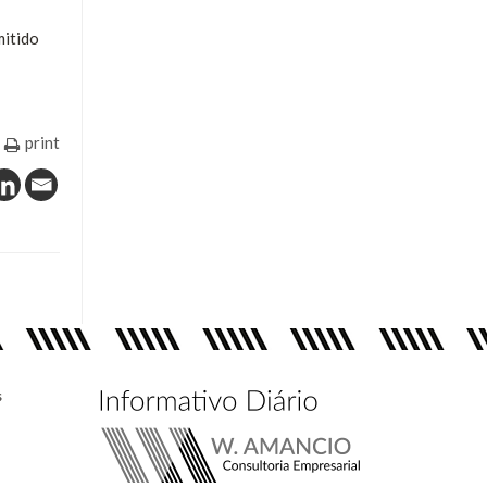
mitido
print
s