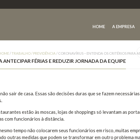
HOME
A EMPRESA
HOME
/
TRABALHO / PREVIDÊNCIA
/
CORONAVÍRUS – ENTENDA OS CRITÉRIOS PARA AN
 ANTECIPAR FÉRIAS E REDUZIR JORNADA DA EQUIPE
não sair de casa. Essas são decisões duras que se fazem necessárias
s.
staurantes estão às moscas, lojas de shoppings só levantam as porta
as com funcionários à distância.
 mesmo tempo não colocarem seus funcionários em risco, muitas emp
ando outras medidas que podem se transformar em outro problema ma