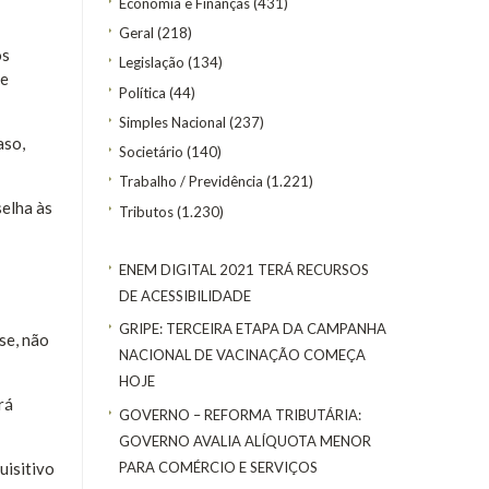
Economia e Finanças
(431)
Geral
(218)
os
Legislação
(134)
de
Política
(44)
Simples Nacional
(237)
aso,
Societário
(140)
Trabalho / Previdência
(1.221)
elha às
Tributos
(1.230)
ENEM DIGITAL 2021 TERÁ RECURSOS
DE ACESSIBILIDADE
GRIPE: TERCEIRA ETAPA DA CAMPANHA
se, não
NACIONAL DE VACINAÇÃO COMEÇA
HOJE
rá
GOVERNO – REFORMA TRIBUTÁRIA:
GOVERNO AVALIA ALÍQUOTA MENOR
PARA COMÉRCIO E SERVIÇOS
uisitivo