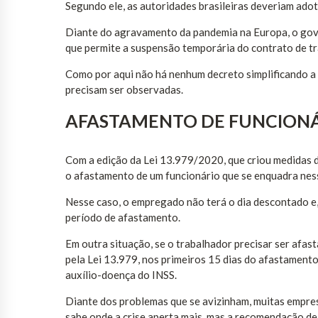
Segundo ele, as autoridades brasileiras deveriam adot
Diante do agravamento da pandemia na Europa, o gove
que permite a suspensão temporária do contrato de tr
Como por aqui não há nenhum decreto simplificando a r
precisam ser observadas.
AFASTAMENTO DE FUNCION
Com a edição da Lei 13.979/2020, que criou medidas 
o afastamento de um funcionário que se enquadra nessa
Nesse caso, o empregado não terá o dia descontado e, 
período de afastamento.
Em outra situação, se o trabalhador precisar ser afa
pela Lei 13.979, nos primeiros 15 dias do afastamento
auxílio-doença do INSS.
Diante dos problemas que se avizinham, muitas empre
sabe onde a crise aperta mais, mas a recomendação de