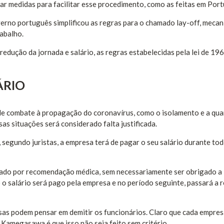
ar medidas para facilitar esse procedimento, como as feitas em Port
rno português simplificou as regras para o chamado lay-off, meca
abalho.
edução da jornada e salário, as regras estabelecidas pela lei de 19
ÁRIO
de combate à propagação do coronavírus, como o isolamento e a qua
s situações será considerado falta justificada.
segundo juristas, a empresa terá de pagar o seu salário durante tod
stado por recomendação médica, sem necessariamente ser obrigado a 
 o salário será pago pela empresa e no período seguinte, passará a 
sas podem pensar em demitir os funcionários. Claro que cada empres
 Kamegasawa é que isso não seja feito sem critério.