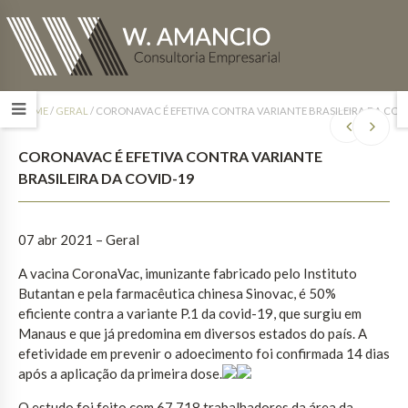
HOME
/
GERAL
/
CORONAVAC É EFETIVA CONTRA VARIANTE BRASILEIRA DA COV
CORONAVAC É EFETIVA CONTRA VARIANTE
BRASILEIRA DA COVID-19
07 abr 2021 – Geral
A vacina CoronaVac, imunizante fabricado pelo Instituto
Butantan e pela farmacêutica chinesa Sinovac, é 50%
eficiente contra a variante P.1 da covid-19, que surgiu em
Manaus e que já predomina em diversos estados do país. A
efetividade em prevenir o adoecimento foi confirmada 14 dias
após a aplicação da primeira dose.
O estudo foi feito com 67.718 trabalhadores da área da