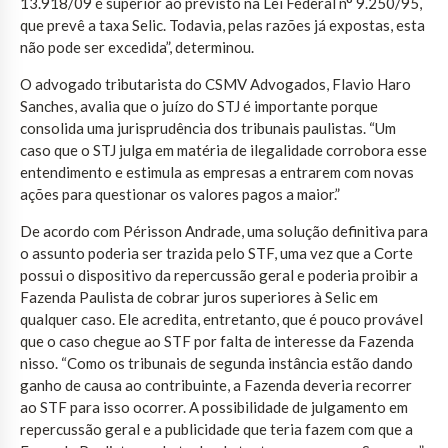
13.918/09 é superior ao previsto na Lei Federal n° 9.250/95,
que prevê a taxa Selic. Todavia, pelas razões já expostas, esta
não pode ser excedida”, determinou.
O advogado tributarista do CSMV Advogados, Flavio Haro
Sanches, avalia que o juízo do STJ é importante porque
consolida uma jurisprudência dos tribunais paulistas. “Um
caso que o STJ julga em matéria de ilegalidade corrobora esse
entendimento e estimula as empresas a entrarem com novas
ações para questionar os valores pagos a maior.”
De acordo com Périsson Andrade, uma solução definitiva para
o assunto poderia ser trazida pelo STF, uma vez que a Corte
possui o dispositivo da repercussão geral e poderia proibir a
Fazenda Paulista de cobrar juros superiores à Selic em
qualquer caso. Ele acredita, entretanto, que é pouco provável
que o caso chegue ao STF por falta de interesse da Fazenda
nisso. “Como os tribunais de segunda instância estão dando
ganho de causa ao contribuinte, a Fazenda deveria recorrer
ao STF para isso ocorrer. A possibilidade de julgamento em
repercussão geral e a publicidade que teria fazem com que a