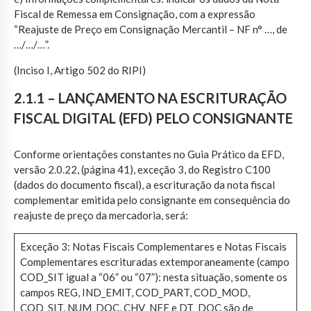
Fiscal de Remessa em Consignação, com a expressão
“Reajuste de Preço em Consignação Mercantil – NF n° …, de
…/…/…”.
(Inciso I, Artigo 502 do RIPI)
2.1.1 – LANÇAMENTO NA ESCRITURAÇÃO
FISCAL DIGITAL (EFD) PELO CONSIGNANTE
Conforme orientações constantes no Guia Prático da EFD,
versão 2.0.22, (página 41), exceção 3, do Registro C100
(dados do documento fiscal), a escrituração da nota fiscal
complementar emitida pelo consignante em consequência do
reajuste de preço da mercadoria, será:
Exceção 3: Notas Fiscais Complementares e Notas Fiscais
Complementares escrituradas extemporaneamente (campo
COD_SIT igual a “06” ou “07”): nesta situação, somente os
campos REG, IND_EMIT, COD_PART, COD_MOD,
COD_SIT, NUM_DOC, CHV_NFE e DT_DOC são de