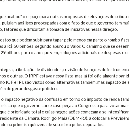
que acabou” o espaço para outras propostas de elevações de tributo
 pululam análises preocupadas com o fato de que o governo tem mu
fatores que dificultam a tomada de iniciativas nessa direção.
ostos que podem subir para tapar pelo menos em parte o rombo fisc
es a R$ 50 bilhões, segundo apurou o Valor. O caminho que se desen
129 bilhões para o ano que vem, reduções adicionais de despesas e u
ntegra, tributação de dividendos, revisão de isenções de instrument
os e outras. O IRPF estava nessa lista, mas já foi oficialmente bani
mo IOF e IPI, são vistos como alternativas também, mas impacto del
ém de gerar desgaste político.
e o impacto negativo da confusão em torno do imposto de renda ta
 o risco que o governo corre caso peça ao Congresso para votar mai
ue é prioridade total e cujas negociações começam a se intensificar
presidente da Câmara, Rodrigo Maia (DEM-RJ), a colocar a Previdênc
tado na primeira quinzena de setembro pelos deputados.