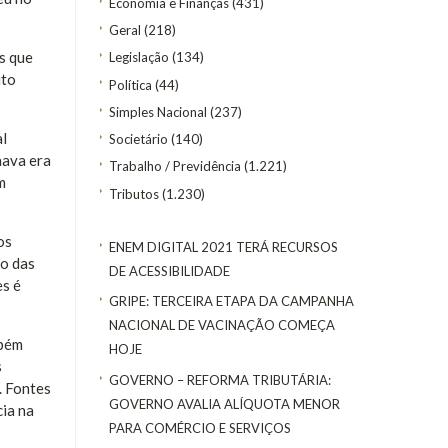
Economia e Finanças
(431)
Geral
(218)
s que
Legislação
(134)
ito
Política
(44)
Simples Nacional
(237)
al
Societário
(140)
hava era
Trabalho / Previdência
(1.221)
m
Tributos
(1.230)
os
ENEM DIGITAL 2021 TERÁ RECURSOS
do das
DE ACESSIBILIDADE
es é
GRIPE: TERCEIRA ETAPA DA CAMPANHA
NACIONAL DE VACINAÇÃO COMEÇA
mbém
HOJE
s
GOVERNO – REFORMA TRIBUTÁRIA:
. Fontes
GOVERNO AVALIA ALÍQUOTA MENOR
ia na
PARA COMÉRCIO E SERVIÇOS