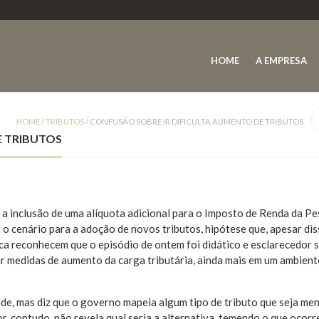
HOME
A EMPRESA
HOME
/
TRIBUTOS
/
CONFUSÃO SOBRE IR DIFICULTA AUMENTO DE TRIBUTOS
E TRIBUTOS
a inclusão de uma alíquota adicional para o Imposto de Renda da P
o cenário para a adoção de novos tributos, hipótese que, apesar dis
a reconhecem que o episódio de ontem foi didático e esclarecedor 
r medidas de aumento da carga tributária, ainda mais em um ambient
e, mas diz que o governo mapeia algum tipo de tributo que seja me
or, contudo, não revela qual seria a alternativa, temendo o que ocorr