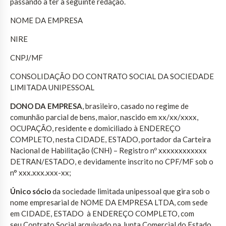
passando a ter a seguinte redação.
NOME DA EMPRESA
NIRE
CNPJ/MF
CONSOLIDAÇÃO DO CONTRATO SOCIAL DA SOCIEDADE
LIMITADA UNIPESSOAL
DONO DA EMPRESA
, brasileiro, casado no regime de
comunhão parcial de bens, maior, nascido em xx/xx/xxxx,
OCUPAÇÃO, residente e domiciliado à ENDEREÇO
COMPLETO, nesta CIDADE, ESTADO, portador da Carteira
Nacional de Habilitação (CNH) – Registro nº xxxxxxxxxxxx
DETRAN/ESTADO, e devidamente inscrito no CPF/MF sob o
n° xxx.xxx.xxx-xx;
Único sócio
da sociedade limitada unipessoal que gira sob o
nome empresarial de NOME DA EMPRESA LTDA, com sede
em CIDADE, ESTADO à ENDEREÇO COMPLETO, com
seu Contrato Social arquivado na Junta Comercial do Estado