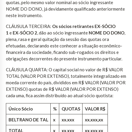
quotas, pelo mesmo valor nominal ao sócio ingressante
NOME DO DONO, já devidamente qualificado anteriormente
neste instrumento.
CLÁUSULA TERCEIRA:
Os sócios retirantes EX-SÓCIO
1
e
EX-SÓCIO 2
, dão ao sócio ingressante
NOME DO DONO
,
plena, rasa e geral quitação da sessão das quotas ora
efetuadas, declarando este conhecer a situação econômico-
financeira da sociedade, ficando sub-rogados os direitos e
obrigações decorrentes do presente instrumento particular.
CLÁUSULA QUARTA: O capital social no valor de R$ VALOR
TOTAL (VALOR POR EXTENSO), totalmente integralizado em
moeda corrente do país, divididos em R$ VALOR (VALOR POR
EXTENSO) quotas de R$ VALOR (VALOR POR EXTENSO)
cada uma, fica assim distribuído ao atual sócio quotista:
Único Sócio
%
QUOTAS
VALOR R$
BELTRANO DE TAL
x
xx.xxx
xx.xxx,xx
TOTAL
x
xx.xxx
xx.xxx,xx