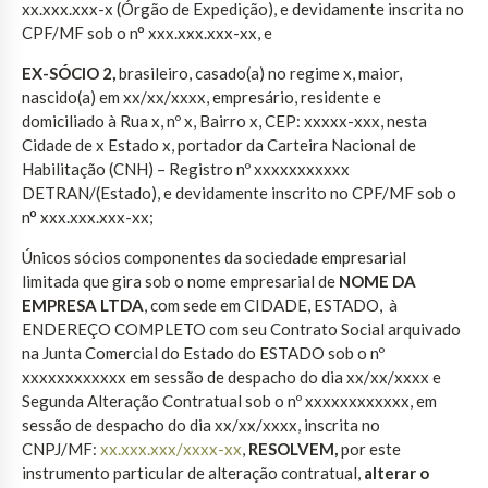
xx.xxx.xxx-x (Órgão de Expedição), e devidamente inscrita no
CPF/MF sob o n° xxx.xxx.xxx-xx, e
EX-SÓCIO 2,
brasileiro, casado(a) no regime x, maior,
nascido(a) em xx/xx/xxxx, empresário, residente e
domiciliado à Rua x, nº x, Bairro x, CEP: xxxxx-xxx, nesta
Cidade de x Estado x, portador da Carteira Nacional de
Habilitação (CNH) – Registro nº xxxxxxxxxxx
DETRAN/(Estado), e devidamente inscrito no CPF/MF sob o
n° xxx.xxx.xxx-xx;
Únicos sócios componentes da sociedade empresarial
limitada que gira sob o nome empresarial de
NOME DA
EMPRESA LTDA
, com sede em CIDADE, ESTADO, à
ENDEREÇO COMPLETO com seu Contrato Social arquivado
na Junta Comercial do Estado do ESTADO sob o nº
xxxxxxxxxxxx em sessão de despacho do dia xx/xx/xxxx e
Segunda Alteração Contratual sob o nº xxxxxxxxxxxx, em
sessão de despacho do dia xx/xx/xxxx, inscrita no
CNPJ/MF:
xx.xxx.xxx/xxxx-xx
,
RESOLVEM,
por este
instrumento particular de alteração contratual,
alterar o