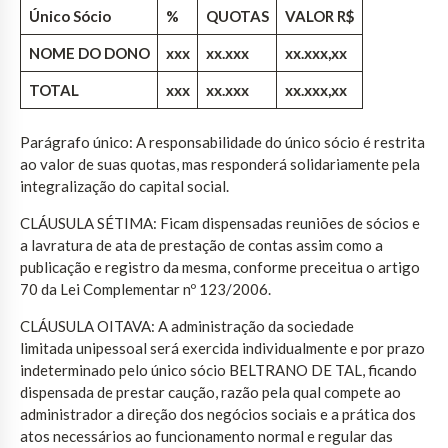
Único Sócio
%
QUOTAS
VALOR R$
NOME DO DONO
xxx
xx.xxx
xx.xxx,xx
TOTAL
xxx
xx.xxx
xx.xxx,xx
Parágrafo único: A responsabilidade do único sócio é restrita
ao valor de suas quotas, mas responderá solidariamente pela
integralização do capital social.
CLÁUSULA SÉTIMA: Ficam dispensadas reuniões de sócios e
a lavratura de ata de prestação de contas assim como a
publicação e registro da mesma, conforme preceitua o artigo
70 da Lei Complementar nº 123/2006.
CLÁUSULA OITAVA: A administração da sociedade
limitada unipessoal será exercida individualmente e por prazo
indeterminado pelo único sócio BELTRANO DE TAL, ficando
dispensada de prestar caução, razão pela qual compete ao
administrador a direção dos negócios sociais e a prática dos
atos necessários ao funcionamento normal e regular das