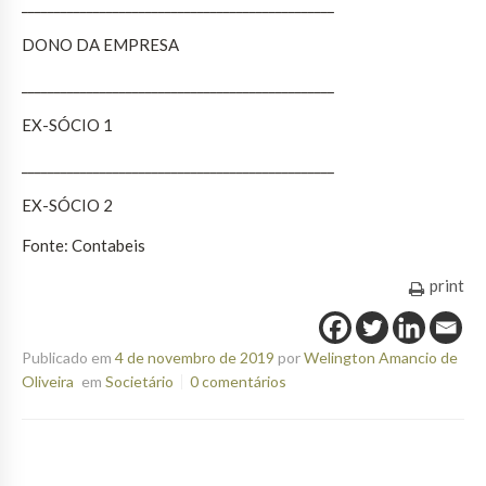
________________________________________________
DONO DA EMPRESA
________________________________________________
EX-SÓCIO 1
________________________________________________
EX-SÓCIO 2
Fonte: Contabeis
print
Publicado em
4 de novembro de 2019
por
Welington Amancio de
Oliveira
em
Societário
0 comentários