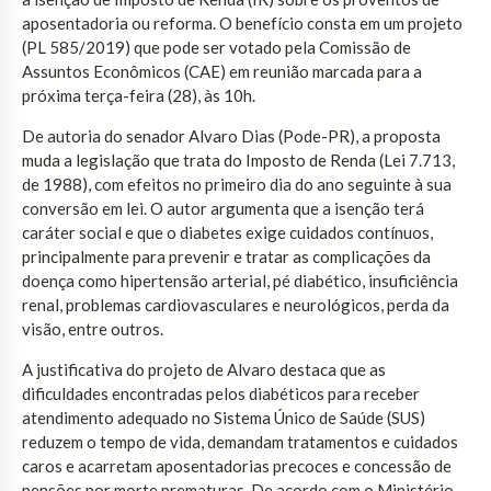
aposentadoria ou reforma. O benefício consta em um projeto
(PL 585/2019) que pode ser votado pela Comissão de
Assuntos Econômicos (CAE) em reunião marcada para a
próxima terça-feira (28), às 10h.
De autoria do senador Alvaro Dias (Pode-PR), a proposta
muda a legislação que trata do Imposto de Renda (Lei 7.713,
de 1988), com efeitos no primeiro dia do ano seguinte à sua
conversão em lei. O autor argumenta que a isenção terá
caráter social e que o diabetes exige cuidados contínuos,
principalmente para prevenir e tratar as complicações da
doença como hipertensão arterial, pé diabético, insuficiência
renal, problemas cardiovasculares e neurológicos, perda da
visão, entre outros.
A justificativa do projeto de Alvaro destaca que as
dificuldades encontradas pelos diabéticos para receber
atendimento adequado no Sistema Único de Saúde (SUS)
reduzem o tempo de vida, demandam tratamentos e cuidados
caros e acarretam aposentadorias precoces e concessão de
pensões por morte prematuras. De acordo com o Ministério