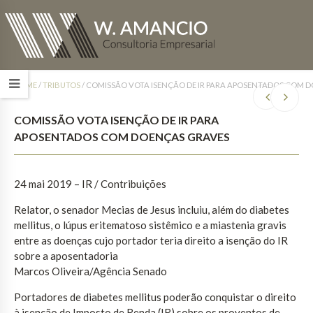
HOME
/
TRIBUTOS
/
COMISSÃO VOTA ISENÇÃO DE IR PARA APOSENTADOS COM 
COMISSÃO VOTA ISENÇÃO DE IR PARA
APOSENTADOS COM DOENÇAS GRAVES
24 mai 2019 – IR / Contribuições
Relator, o senador Mecias de Jesus incluiu, além do diabetes
mellitus, o lúpus eritematoso sistêmico e a miastenia gravis
entre as doenças cujo portador teria direito a isenção do IR
sobre a aposentadoria
Marcos Oliveira/Agência Senado
Portadores de diabetes mellitus poderão conquistar o direito
à isenção de Imposto de Renda (IR) sobre os proventos de