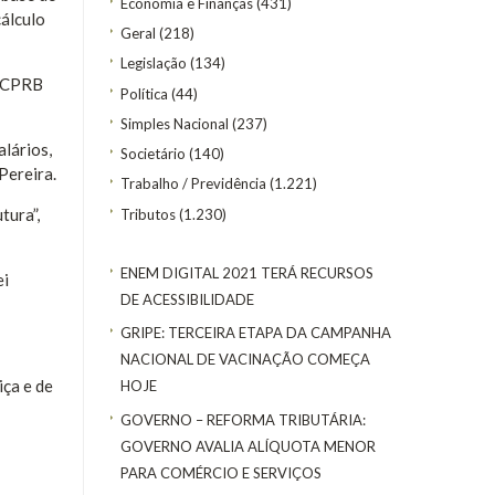
Economia e Finanças
(431)
cálculo
Geral
(218)
Legislação
(134)
a CPRB
Política
(44)
Simples Nacional
(237)
lários,
Societário
(140)
Pereira.
Trabalho / Previdência
(1.221)
tura”,
Tributos
(1.230)
ENEM DIGITAL 2021 TERÁ RECURSOS
ei
DE ACESSIBILIDADE
GRIPE: TERCEIRA ETAPA DA CAMPANHA
NACIONAL DE VACINAÇÃO COMEÇA
iça e de
HOJE
GOVERNO – REFORMA TRIBUTÁRIA:
GOVERNO AVALIA ALÍQUOTA MENOR
PARA COMÉRCIO E SERVIÇOS