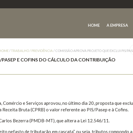
HOME
A EMPRESA
HOME
/
TRABALHO / PREVIDÊNCIA
/
COMISSÃO APROVA PROJETO QUE EXCLUI PIS/PA
/PASEP E COFINS DO CÁLCULO DA CONTRIBUIÇÃO
Comércio e Serviços aprovou, no último dia 20, proposta que exclu
a Receita Bruta (CPRB) o valor referente ao PIS/Pasep e à Cofins.
Carlos Bezerra (PMDB-MT), que altera a Lei 12.546/11.
eito nefasto de tributação em cascata”, ou seja, tributos compondo a