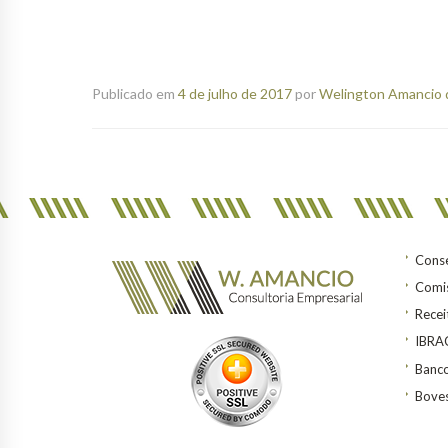
Publicado em
4 de julho de 2017
por
Welington Amancio d
Conse
Comis
Recei
IBR
Banco
Bove