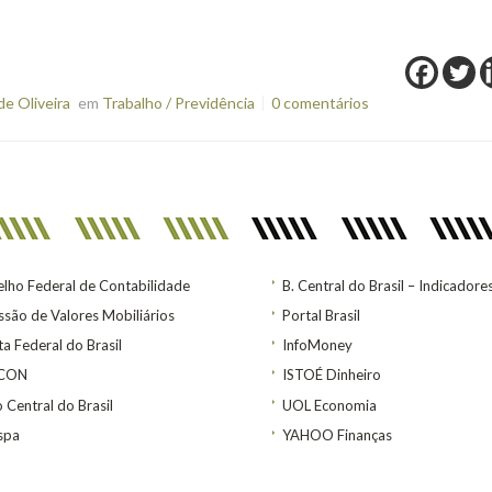
e Oliveira
em
Trabalho / Previdência
0 comentários
lho Federal de Contabilidade
B. Central do Brasil – Indicadore
são de Valores Mobiliários
Portal Brasil
ta Federal do Brasil
InfoMoney
ACON
ISTOÉ Dinheiro
 Central do Brasil
UOL Economia
spa
YAHOO Finanças