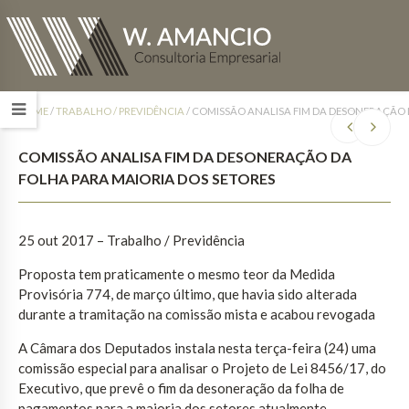
HOME
/
TRABALHO / PREVIDÊNCIA
/
COMISSÃO ANALISA FIM DA DESONERAÇÃO 
COMISSÃO ANALISA FIM DA DESONERAÇÃO DA
FOLHA PARA MAIORIA DOS SETORES
25 out 2017
– Trabalho / Previdência
Proposta tem praticamente o mesmo teor da Medida
Provisória 774, de março último, que havia sido alterada
durante a tramitação na comissão mista e acabou revogada
A Câmara dos Deputados instala nesta terça-feira (24) uma
comissão especial para analisar o Projeto de Lei 8456/17, do
Executivo, que prevê o fim da desoneração da folha de
pagamentos para a maioria dos setores atualmente