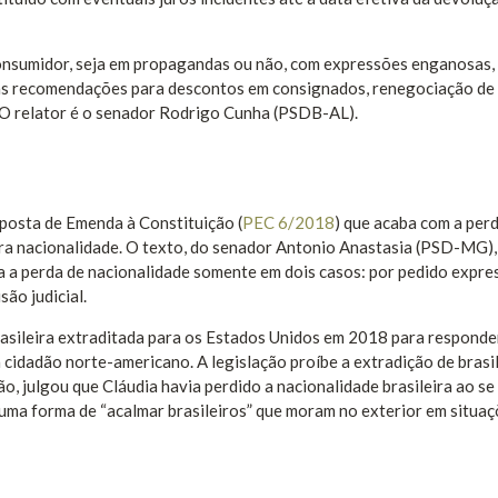
 consumidor, seja em propagandas ou não, com expressões enganosas
ovas recomendações para descontos em consignados, renegociação de 
 O relator é o senador Rodrigo Cunha (PSDB-AL).
posta de Emenda à Constituição (
PEC 6/2018
) que acaba com a per
tra nacionalidade. O texto, do senador Antonio Anastasia (PSD-MG),
 a perda de nacionalidade somente em dois casos: por pedido expre
ão judicial.
brasileira extraditada para os Estados Unidos em 2018 para responde
 cidadão norte-americano. A legislação proíbe a extradição de brasi
o, julgou que Cláudia havia perdido a nacionalidade brasileira ao se
 uma forma de “acalmar brasileiros” que moram no exterior em situa