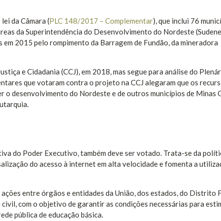
 lei da Câmara (
PLC 148/2017 – Complementar
), que inclui 76 munic
 áreas da Superintendência do Desenvolvimento do Nordeste (Sudene
idos em 2015 pelo rompimento da Barragem de Fundão, da mineradora
Justiça e Cidadania (CCJ), em 2018, mas segue para análise do Plenár
ntares que votaram contra o projeto na CCJ alegaram que os recur
er o desenvolvimento do Nordeste e de outros municípios de Minas 
utarquia.
ativa do Poder Executivo, também deve ser votado. Trata-se da políti
ização do acesso à internet em alta velocidade e fomenta a utiliza
 ações entre órgãos e entidades da União, dos estados, do Distrito 
 civil, com o objetivo de garantir as condições necessárias para esti
ede pública de educação básica.