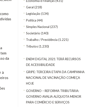
Economia e Finanças
(431)
Geral
(218)
, como
Legislação
(134)
dívidas
Política
(44)
Simples Nacional
(237)
Societário
(140)
Trabalho / Previdência
(1.221)
Tributos
(1.230)
da
 tem
sso da
ENEM DIGITAL 2021 TERÁ RECURSOS
DE ACESSIBILIDADE
GRIPE: TERCEIRA ETAPA DA CAMPANHA
r à
leiros
NACIONAL DE VACINAÇÃO COMEÇA
HOJE
ções
GOVERNO – REFORMA TRIBUTÁRIA:
GOVERNO AVALIA ALÍQUOTA MENOR
PARA COMÉRCIO E SERVIÇOS