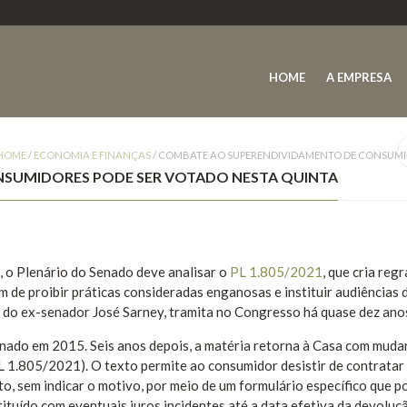
HOME
A EMPRESA
HOME
/
ECONOMIA E FINANÇAS
/
COMBATE AO SUPERENDIVIDAMENTO DE CONSUMID
SUMIDORES PODE SER VOTADO NESTA QUINTA
, o Plenário do Senado deve analisar o
PL 1.805/2021
, que cria reg
 de proibir práticas consideradas enganosas e instituir audiências 
a do ex-senador José Sarney, tramita no Congresso há quase dez ano
nado em 2015. Seis anos depois, a matéria retorna à Casa com muda
 1.805/2021). O texto permite ao consumidor desistir de contratar
o, sem indicar o motivo, por meio de um formulário específico que p
stituído com eventuais juros incidentes até a data efetiva da devoluç