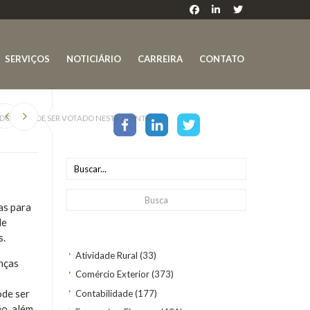
SERVIÇOS
NOTICIÁRIO
CARREIRA
CONTATO
ORES PODE SER VOTADO NESTA QUINTA
ras para
de
s.
Atividade Rural
(33)
nças
Comércio Exterior
(373)
ode ser
Contabilidade
(177)
ão, além