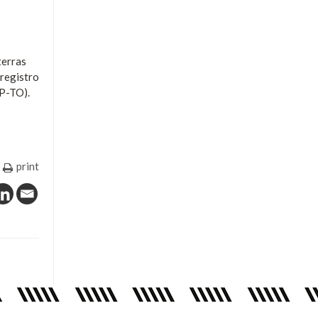
terras
 registro
PP-TO).
print