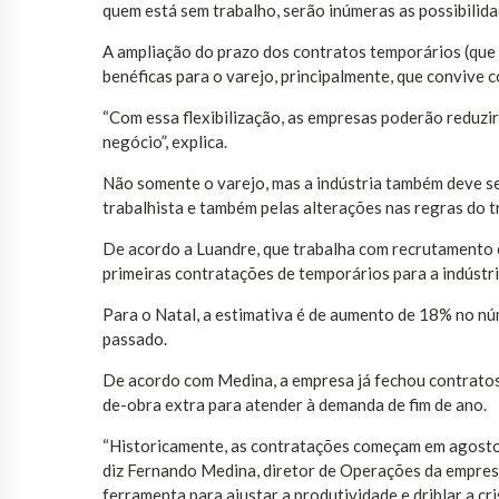
quem está sem trabalho, serão inúmeras as possibilidad
A ampliação do prazo dos contratos temporários (que 
benéficas para o varejo, principalmente, que convive
“Com essa flexibilização, as empresas poderão reduz
negócio”, explica.
Não somente o varejo, mas a indústria também deve se
trabalhista e também pelas alterações nas regras do t
De acordo a Luandre, que trabalha com recrutamento e
primeiras contratações de temporários para a indúst
Para o Natal, a estimativa é de aumento de 18% no nú
passado.
De acordo com Medina, a empresa já fechou contratos 
de-obra extra para atender à demanda de fim de ano.
“Historicamente, as contratações começam em agosto
diz Fernando Medina, diretor de Operações da empres
ferramenta para ajustar a produtividade e driblar a cri