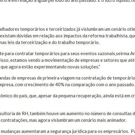
 6% em relação a igual período do ano passado. E o lucro líquido, 
lhadores temporários e terceirizados já vislumbram um cenário otim
existam dúvidas em relação aos impactos da reforma trabalhista, qu
nas leis da terceirização e do trabalho temporário.
nte para contratar temporários para seus eventos sazonais,seirma An
e isso, estamos vendo a movimentação de empresas e setores que at
 que agora estão experimentando novas soluções.”
ndas de empresas de primeira viagem na contratação de temporário
 empresa, com crescimento de 40% na comparação com o ano passado.
co do país, que, apesar da pequena recuperação, ainda está em cri
nsultoria de RH, também houve um aumento no número de consultas 
as contratações, mas agora vislumbram um cenário mais animador.
as mudanças aumentaram a segurança jurídica para os empresários. P