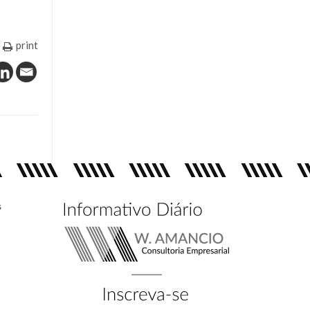
print
s