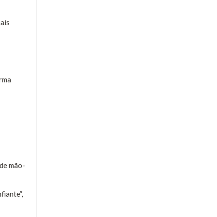
ais
orma
 de mão-
iante”,