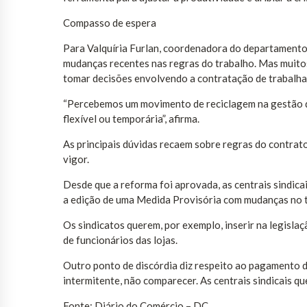
Compasso de espera
Para Valquíria Furlan, coordenadora do departamento ju
mudanças recentes nas regras do trabalho. Mas muitos
tomar decisões envolvendo a contratação de trabalha
“Percebemos um movimento de reciclagem na gestão de
flexível ou temporária”, afirma.
As principais dúvidas recaem sobre regras do contrato
vigor.
Desde que a reforma foi aprovada, as centrais sindica
a edição de uma Medida Provisória com mudanças no 
Os sindicatos querem, por exemplo, inserir na legisla
de funcionários das lojas.
Outro ponto de discórdia diz respeito ao pagamento d
intermitente, não comparecer. As centrais sindicais qu
Fonte: Diário do Comércio – DC