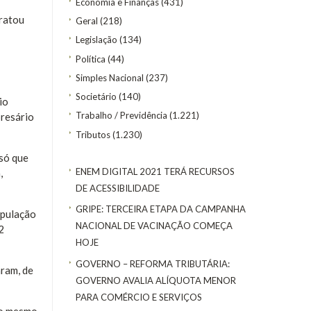
Economia e Finanças
(431)
tratou
Geral
(218)
Legislação
(134)
Política
(44)
Simples Nacional
(237)
Societário
(140)
io
Trabalho / Previdência
(1.221)
presário
Tributos
(1.230)
 só que
ENEM DIGITAL 2021 TERÁ RECURSOS
,
DE ACESSIBILIDADE
GRIPE: TERCEIRA ETAPA DA CAMPANHA
opulação
NACIONAL DE VACINAÇÃO COMEÇA
2
HOJE
GOVERNO – REFORMA TRIBUTÁRIA:
aram, de
GOVERNO AVALIA ALÍQUOTA MENOR
PARA COMÉRCIO E SERVIÇOS