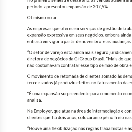
No primeiro semestre deste ano, as vendas aumentaram
período, apresentou expansão de 307,5%.
Otimismo no ar
As empresas que oferecem serviços de gestão de traba
expansão expressiva em seus negócios, embora ainda 
entrará em vigor a partir de novembro, e as mudanças 
“O setor de varejo está ainda mais seguro juridicame
diretora de negócios da Gi Group Brasil. “Mais do qu
não costumavam contratar esse tipo de mão de obra e
O movimento de retomada de clientes somado às dema
terceirizados já produziu efeitos no faturamento da
“É uma expansão surpreendente para o momento econômi
analisa.
Na Employer, que atua na área de intermediação e co
clientes que, há dois anos, colocaram o pé no freio n
“Houve uma flexibilização nas regras trabalhistas e 