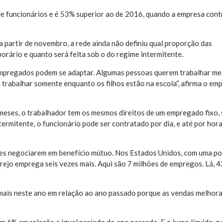
e funcionários e é 53% superior ao de 2016, quando a empresa con
a partir de novembro, a rede ainda não definiu qual proporção das
orário e quanto será feita sob o do regime intermitente.
empregados podem se adaptar. Algumas pessoas querem trabalhar me
trabalhar somente enquanto os filhos estão na escola”, afirma o em
meses, o trabalhador tem os mesmos direitos de um empregado fixo,
rmitente, o funcionário pode ser contratado por dia, e até por hora
artes negociarem em benefício mútuo. Nos Estados Unidos, com uma p
rejo emprega seis vezes mais. Aqui são 7 milhões de empregos. Lá, 4
a mais neste ano em relação ao ano passado porque as vendas melhor