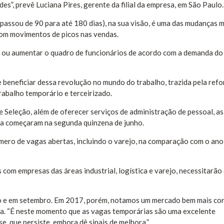
es”, prevê Luciana Pires, gerente da filial da empresa, em São Paulo.
passou de 90 para até 180 dias), na sua visão, é uma das mudanças m
 com movimentos de picos nas vendas.
ir ou aumentar o quadro de funcionários de acordo com a demanda do
 beneficiar dessa revolução no mundo do trabalho, trazida pela ref
rabalho temporário e terceirizado.
 Seleção, além de oferecer serviços de administração de pessoal, as
ria começaram na segunda quinzena de junho.
mero de vagas abertas, incluindo o varejo, na comparação com o ano
com empresas das áreas industrial, logística e varejo, necessitarão
 e em setembro. Em 2017, porém, notamos um mercado bem mais conf
a. “É neste momento que as vagas temporárias são uma excelente
se, que persiste, embora dê sinais de melhora.”