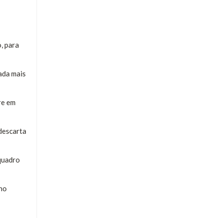
, para
ada mais
re em
 descarta
 quadro
lho