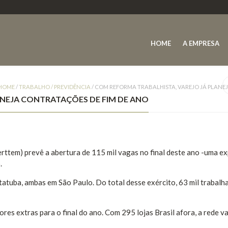
HOME
A EMPRESA
HOME
/
TRABALHO / PREVIDÊNCIA
/
COM REFORMA TRABALHISTA, VAREJO JÁ PLANE
ANEJA CONTRATAÇÕES DE FIM DE ANO
rttem) prevê a abertura de 115 mil vagas no final deste ano -uma e
.
atuba, ambas em São Paulo. Do total desse exército, 63 mil trabalh
res extras para o final do ano. Com 295 lojas Brasil afora, a rede va