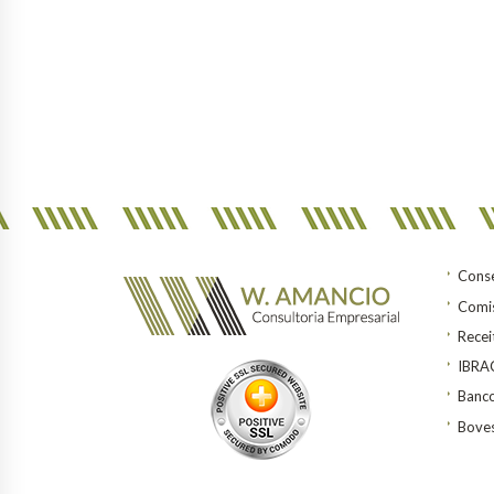
Conse
Comis
Recei
IBR
Banco
Bove