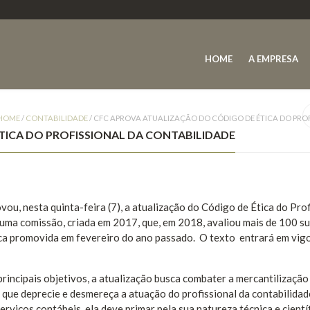
HOME
A EMPRESA
HOME
/
CONTABILIDADE
/
CFC APROVA ATUALIZAÇÃO DO CÓDIGO DE ÉTICA DO PRO
TICA DO PROFISSIONAL DA CONTABILIDADE
ou, nesta quinta-feira (7), a atualização do Código de Ética do Prof
 uma comissão, criada em 2017, que, em 2018, avaliou mais de 100 s
lica promovida em fevereiro do ano passado. O texto entrará em vigo
rincipais objetivos, a atualização busca combater a mercantilização
 que deprecie e desmereça a atuação do profissional da contabilidad
viços contábeis, ela deve primar pela sua natureza técnica e científ