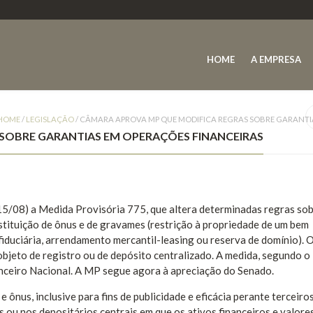
HOME
A EMPRESA
HOME
/
LEGISLAÇÃO
/
CÂMARA APROVA MP QUE MODIFICA REGRAS SOBRE GARANTI
SOBRE GARANTIAS EM OPERAÇÕES FINANCEIRAS
5/08) a Medida Provisória 775, que altera determinadas regras so
stituição de ônus e de gravames (restrição à propriedade de um bem
iduciária, arrendamento mercantil-leasing ou reserva de domínio). 
objeto de registro ou de depósito centralizado. A medida, segundo o
anceiro Nacional. A MP segue agora à apreciação do Senado.
nus, inclusive para fins de publicidade e eficácia perante terceiros
s ou nos depositários centrais em que os ativos financeiros e valore