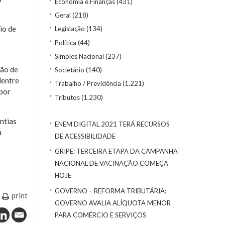
Economia e Finanças
(431)
Geral
(218)
io de
Legislação
(134)
Política
(44)
Simples Nacional
(237)
ção de
Societário
(140)
dentre
Trabalho / Previdência
(1.221)
 por
Tributos
(1.230)
ntias
ENEM DIGITAL 2021 TERÁ RECURSOS
a
DE ACESSIBILIDADE
GRIPE: TERCEIRA ETAPA DA CAMPANHA
NACIONAL DE VACINAÇÃO COMEÇA
HOJE
GOVERNO – REFORMA TRIBUTÁRIA:
print
GOVERNO AVALIA ALÍQUOTA MENOR
PARA COMÉRCIO E SERVIÇOS