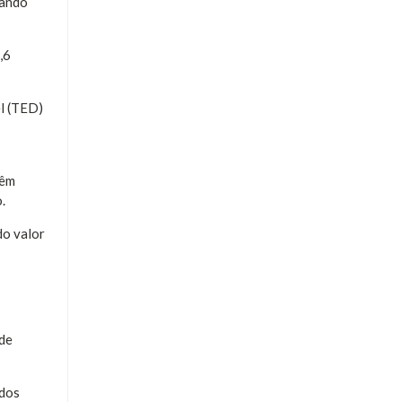
iando
,6
el (TED)
têm
.
do valor
 de
 dos