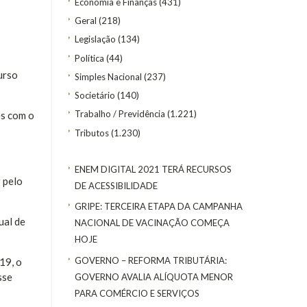
Economia e Finanças
(431)
Geral
(218)
Legislação
(134)
Política
(44)
urso
Simples Nacional
(237)
Societário
(140)
Trabalho / Previdência
(1.221)
es com o
Tributos
(1.230)
ENEM DIGITAL 2021 TERÁ RECURSOS
 pelo
DE ACESSIBILIDADE
GRIPE: TERCEIRA ETAPA DA CAMPANHA
ual de
NACIONAL DE VACINAÇÃO COMEÇA
HOJE
GOVERNO – REFORMA TRIBUTÁRIA:
19, o
sse
GOVERNO AVALIA ALÍQUOTA MENOR
PARA COMÉRCIO E SERVIÇOS