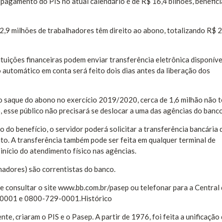
 pagamento do PIS no atual calendário é de R$ 16,4 bilhões, benefic
2,9 milhões de trabalhadores têm direito ao abono, totalizando R$ 2
tituições financeiras podem enviar transferência eletrônica disponív
o automático em conta será feito dois dias antes da liberação dos
 ao saque do abono no exercício 2019/2020, cerca de 1,6 milhão não 
, esse público não precisará se deslocar a uma das agências do banco
 do benefício, o servidor poderá solicitar a transferência bancária 
o. A transferência também pode ser feita em qualquer terminal de
nício do atendimento físico nas agências.
lhadores) são correntistas do banco.
e consultar o site www.bb.com.br/pasep ou telefonar para a Central
4-0001 e 0800-729-0001.Histórico
te, criaram o PIS e o Pasep. A partir de 1976, foi feita a unificação