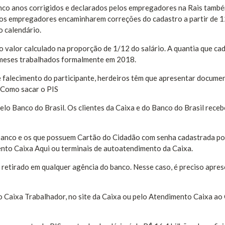
inco anos corrigidos e declarados pelos empregadores na Rais tamb
e os empregadores encaminharem correções do cadastro a partir de 1
o calendário.
o valor calculado na proporção de 1/12 do salário. A quantia que ca
 meses trabalhados formalmente em 2018.
e falecimento do participante, herdeiros têm que apresentar docume
.Como sacar o PIS
elo Banco do Brasil. Os clientes da Caixa e do Banco do Brasil rece
o banco e os que possuem Cartão do Cidadão com senha cadastrada p
ento Caixa Aqui ou terminais de autoatendimento da Caixa.
 retirado em qualquer agência do banco. Nesse caso, é preciso apre
vo Caixa Trabalhador, no site da Caixa ou pelo Atendimento Caixa ao