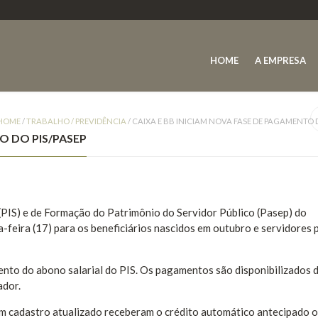
HOME
A EMPRESA
HOME
/
TRABALHO / PREVIDÊNCIA
/
CAIXA E BB INICIAM NOVA FASE DE PAGAMENTO D
O DO PIS/PASEP
(PIS) e de Formação do Patrimônio do Servidor Público (Pasep) do
feira (17) para os beneficiários nascidos em outubro e servidores 
nto do abono salarial do PIS. Os pagamentos são disponibilizados 
ador.
com cadastro atualizado receberam o crédito automático antecipado 