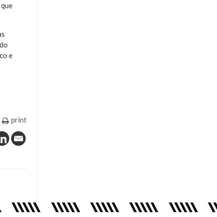
 que
às
 do
co e
print