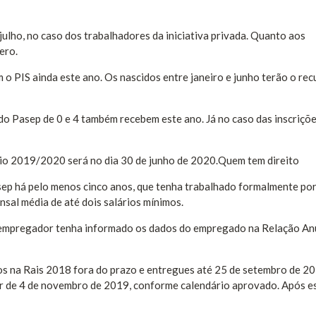
ulho, no caso dos trabalhadores da iniciativa privada. Quanto aos
ero.
 PIS ainda este ano. Os nascidos entre janeiro e junho terão o rec
o do Pasep de 0 e 4 também recebem este ano. Já no caso das inscriçõ
io 2019/2020 será no dia 30 de junho de 2020.Quem tem direito
sep há pelo menos cinco anos, que tenha trabalhado formalmente por
al média de até dois salários mínimos.
o empregador tenha informado os dados do empregado na Relação An
os na Rais 2018 fora do prazo e entregues até 25 de setembro de 20
tir de 4 de novembro de 2019, conforme calendário aprovado. Após e