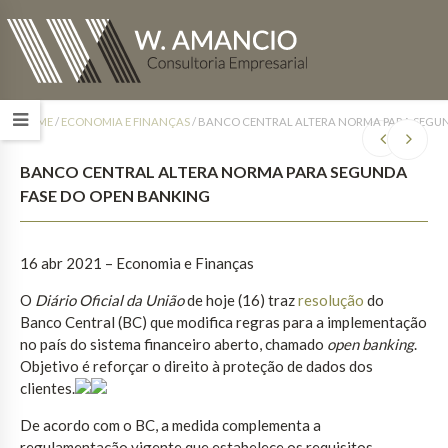
HOME
/
ECONOMIA E FINANÇAS
/
BANCO CENTRAL ALTERA NORMA PARA SEGUN
BANCO CENTRAL ALTERA NORMA PARA SEGUNDA
FASE DO OPEN BANKING
16 abr 2021 – Economia e Finanças
O
Diário Oficial da União
de hoje (16) traz
resolução
do
Banco Central (BC) que modifica regras para a implementação
no país do sistema financeiro aberto, chamado
open banking
.
Objetivo é reforçar o direito à proteção de dados dos
clientes.
De acordo com o BC, a medida complementa a
regulamentação vigente que estabelece os requisitos