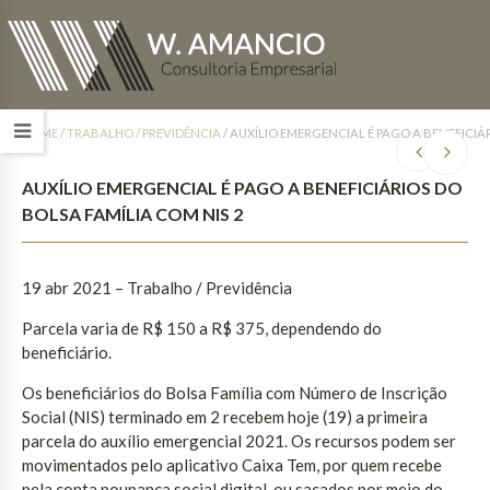
HOME
/
TRABALHO / PREVIDÊNCIA
/
AUXÍLIO EMERGENCIAL É PAGO A BENEFICIÁR
AUXÍLIO EMERGENCIAL É PAGO A BENEFICIÁRIOS DO
BOLSA FAMÍLIA COM NIS 2
19 abr 2021 – Trabalho / Previdência
Parcela varia de R$ 150 a R$ 375, dependendo do
beneficiário.
Os beneficiários do Bolsa Família com Número de Inscrição
Social (NIS) terminado em 2 recebem hoje (19) a primeira
parcela do auxílio emergencial 2021. Os recursos podem ser
movimentados pelo aplicativo Caixa Tem, por quem recebe
pela conta poupança social digital, ou sacados por meio do