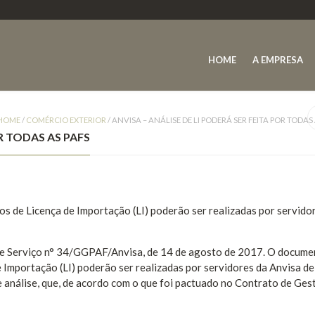
HOME
A EMPRESA
HOME
/
COMÉRCIO EXTERIOR
/
ANVISA – ANÁLISE DE LI PODERÁ SER FEITA POR TODAS 
OR TODAS AS PAFS
os de Licença de Importação (LI) poderão ser realizadas por servido
o de Serviço n° 34/GGPAF/Anvisa, de 14 de agosto de 2017. O docum
 Importação (LI) poderão ser realizadas por servidores da Anvisa de
e análise, que, de acordo com o que foi pactuado no Contrato de Ges