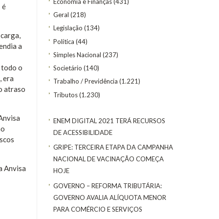
Economia e Finanças
(431)
 é
Geral
(218)
Legislação
(134)
 carga,
Política
(44)
endia a
Simples Nacional
(237)
 todo o
Societário
(140)
, era
Trabalho / Previdência
(1.221)
o atraso
Tributos
(1.230)
Anvisa
ENEM DIGITAL 2021 TERÁ RECURSOS
ao
DE ACESSIBILIDADE
iscos
GRIPE: TERCEIRA ETAPA DA CAMPANHA
NACIONAL DE VACINAÇÃO COMEÇA
a Anvisa
HOJE
GOVERNO – REFORMA TRIBUTÁRIA:
GOVERNO AVALIA ALÍQUOTA MENOR
PARA COMÉRCIO E SERVIÇOS