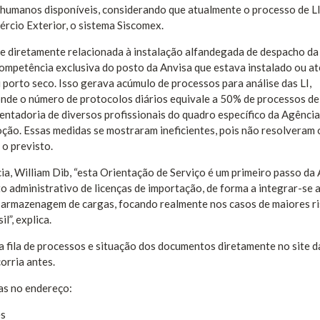
 humanos disponíveis, considerando que atualmente o processo de LI
ércio Exterior, o sistema Siscomex.
ade diretamente relacionada à instalação alfandegada de despacho da
competência exclusiva do posto da Anvisa que estava instalado ou at
porto seco. Isso gerava acúmulo de processos para análise das LI,
onde o número de protocolos diários equivale a 50% de processos de
sentadoria de diversos profissionais do quadro específico da Agência
oção. Essas medidas se mostraram ineficientes, pois não resolveram 
 o previsto.
, William Dib, “esta Orientação de Serviço é um primeiro passo da 
o administrativo de licenças de importação, de forma a integrar-se 
 armazenagem de cargas, focando realmente nos casos de maiores r
l”, explica.
a fila de processos e situação dos documentos diretamente no site d
orria antes.
das no endereço:
es