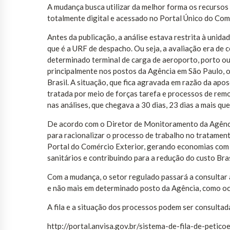
A mudança busca utilizar da melhor forma os recursos
totalmente digital e acessado no Portal Único do Com
Antes da publicação, a análise estava restrita à unid
que é a URF de despacho. Ou seja, a avaliação era de 
determinado terminal de carga de aeroporto, porto ou 
principalmente nos postos da Agência em São Paulo, 
Brasil. A situação, que fica agravada em razão da apo
tratada por meio de forças tarefa e processos de rem
nas análises, que chegava a 30 dias, 23 dias a mais que
De acordo com o Diretor de Monitoramento da Agência
para racionalizar o processo de trabalho no tratament
Portal do Comércio Exterior, gerando economias com
sanitários e contribuindo para a redução do custo Brasi
Com a mudança, o setor regulado passará a consultar 
e não mais em determinado posto da Agência, como oc
A fila e a situação dos processos podem ser consulta
http://portal.anvisa.gov.br/sistema-de-fila-de-petico