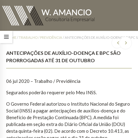
HOME
/
TRABALHO / PREVIDÊNCIA
/
ANTECIPAÇÕES DE AUXÍLIO-DOENÇA E BPC
ANTECIPAÇÕES DE AUXÍLIO-DOENÇA E BPC SÃO
PRORROGADAS ATÉ 31 DE OUTUBRO
06 jul 2020 – Trabalho / Previdência
Segurados poderão requerer pelo Meu INSS.
O Governo Federal autorizou o Instituto Nacional do Seguro
Social (INSS) a pagar antecipações de auxílios-doença e do
Benefício de Prestação Continuada (BPC). A medida foi
publicada em seção extra do Diário Oficial da União (DOU)
desta quinta-feira (02). De acordo com o Decreto 10.413, as
antecipações serão pagas até o dia 31 de outubro.