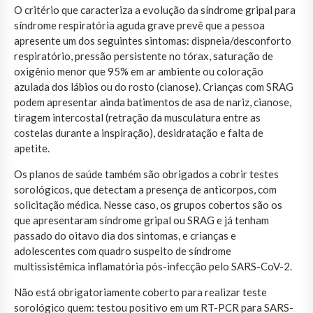
O critério que caracteriza a evolução da síndrome gripal para
síndrome respiratória aguda grave prevê que a pessoa
apresente um dos seguintes sintomas: dispneia/desconforto
respiratório, pressão persistente no tórax, saturação de
oxigênio menor que 95% em ar ambiente ou coloração
azulada dos lábios ou do rosto (cianose). Crianças com SRAG
podem apresentar ainda batimentos de asa de nariz, cianose,
tiragem intercostal (retração da musculatura entre as
costelas durante a inspiração), desidratação e falta de
apetite.
Os planos de saúde também são obrigados a cobrir testes
sorológicos, que detectam a presença de anticorpos, com
solicitação médica. Nesse caso, os grupos cobertos são os
que apresentaram síndrome gripal ou SRAG e já tenham
passado do oitavo dia dos sintomas, e crianças e
adolescentes com quadro suspeito de síndrome
multissistêmica inflamatória pós-infecção pelo SARS-CoV-2.
Não está obrigatoriamente coberto para realizar teste
sorológico quem: testou positivo em um RT-PCR para SARS-