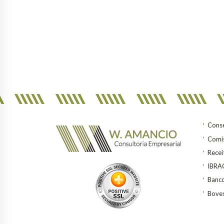
Conse
Comis
Recei
IBR
Banco
Bove