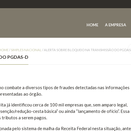
HOME
A EMPRESA
HOME
/
SIMPLES NACIONAL
/
ALERTA SOBRE BLOQUEIO NA TRANSMISSÃO DO PGDAS
 DO PGDAS-D
no combate a diversos tipos de fraudes detectadas nas informações
presentadas ao órgão.
ita já identificou cerca de 100 mil empresas que, sem amparo legal,
enção/redução-cesta básica” ou ainda “lançamento de ofício”. Essa
 tributos a serem pagos.
ionada pelo sistema de malha da Receita Federal nesta situação, ante