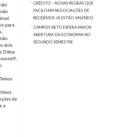
CRÉDITO – NOVAS REGRAS QUE
 não
FACILITAM NEGOCIAÇÕES DE
 não
RECEBÍVEIS JÁ ESTÃO VALENDO
tual.
ivo para
CAMPOS NETO ESPERA MAIOR
s,
ABERTURA DA ECONOMIA NO
 não
SEGUNDO SEMESTRE
os dois
e Dilma
ousseff,
o
“Temos
ltimos
jeções da
e a