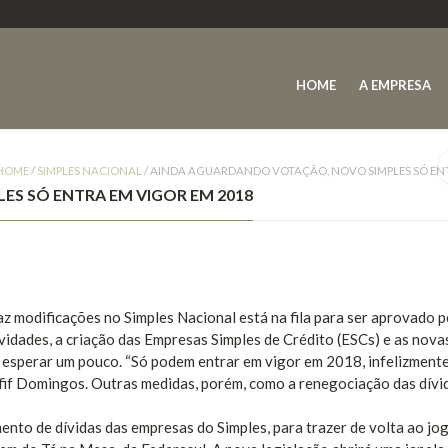
HOME
A EMPRESA
HOME
/
SIMPLES NACIONAL
/
AINDA AGUARDANDO VOTAÇÃO, NOVO SIMPLES SÓ ENT
S SÓ ENTRA EM VIGOR EM 2018
az modificações no Simples Nacional está na fila para ser aprovado p
idades, a criação das Empresas Simples de Crédito (ESCs) e as nova
 esperar um pouco. “Só podem entrar em vigor em 2018, infelizmente
fif Domingos. Outras medidas, porém, como a renegociação das dívi
ento de dívidas das empresas do Simples, para trazer de volta ao j