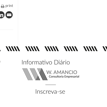
print
s