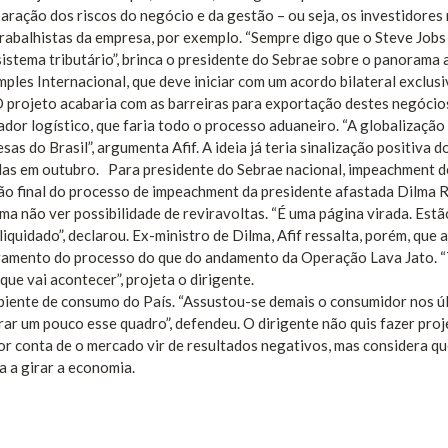
paração dos riscos do negócio e da gestão – ou seja, os investidores
rabalhistas da empresa, por exemplo. “Sempre digo que o Steve Jobs
 sistema tributário”, brinca o presidente do Sebrae sobre o panorama a
ples Internacional, que deve iniciar com um acordo bilateral exclus
O projeto acabaria com as barreiras para exportação destes negócio
ador logístico, que faria todo o processo aduaneiro. “A globalização
 do Brasil”, argumenta Afif. A ideia já teria sinalização positiva d
idas em outubro. Para presidente do Sebrae nacional, impeachment d
ão final do processo de impeachment da presidente afastada Dilma R
ma não ver possibilidade de reviravoltas. “É uma página virada. Estã
iquidado”, declarou. Ex-ministro de Dilma, Afif ressalta, porém, que a
erramento do processo do que do andamento da Operação Lava Jato. 
ue vai acontecer”, projeta o dirigente.
mbiente de consumo do País. “Assustou-se demais o consumidor nos ú
orar um pouco esse quadro”, defendeu. O dirigente não quis fazer pro
por conta de o mercado vir de resultados negativos, mas considera qu
a a girar a economia.