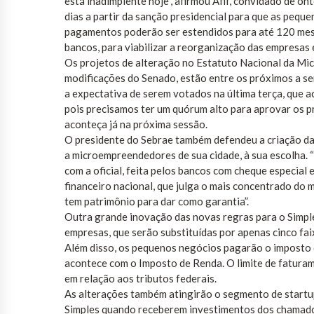
está inadimplente hoje”, afirmou Afif, convidado de on
dias a partir da sanção presidencial para que as pequ
pagamentos poderão ser estendidos para até 120 mese
bancos, para viabilizar a reorganização das empresas 
Os projetos de alteração no Estatuto Nacional da M
modificações do Senado, estão entre os próximos a se
a expectativa de serem votados na última terça, que a
pois precisamos ter um quórum alto para aprovar os pr
aconteça já na próxima sessão.
O presidente do Sebrae também defendeu a criação da
a microempreendedores de sua cidade, à sua escolha.
com a oficial, feita pelos bancos com cheque especial e
financeiro nacional, que julga o mais concentrado do 
tem patrimônio para dar como garantia”.
Outra grande inovação das novas regras para o Simple
empresas, que serão substituídas por apenas cinco faix
Além disso, os pequenos negócios pagarão o imposto d
acontece com o Imposto de Renda. O limite de faturam
em relação aos tributos federais.
As alterações também atingirão o segmento de startup
Simples quando receberem investimentos dos chamados 