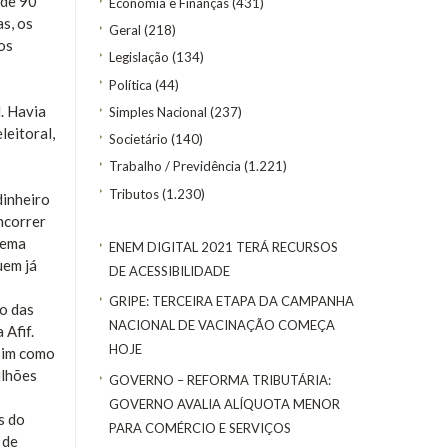
 de 90
Economia e Finanças
(431)
s, os
Geral
(218)
os
Legislação
(134)
Política
(44)
. Havia
Simples Nacional
(237)
leitoral,
Societário
(140)
Trabalho / Previdência
(1.221)
Tributos
(1.230)
dinheiro
ncorrer
stema
ENEM DIGITAL 2021 TERÁ RECURSOS
uem já
DE ACESSIBILIDADE
GRIPE: TERCEIRA ETAPA DA CAMPANHA
o das
NACIONAL DE VACINAÇÃO COMEÇA
 Afif.
HOJE
ssim como
ilhões
GOVERNO – REFORMA TRIBUTÁRIA:
GOVERNO AVALIA ALÍQUOTA MENOR
s do
PARA COMÉRCIO E SERVIÇOS
 de