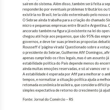
saírem do sistema. Além disso, também será feita a se
responderão por eventuais problemas tributários ou t
existiria no Brasil, teria sido exterminado pelo nosso
O Sebrae ainda trabalha para a criação do chamado Sim
micro e pequenas empresas entre Brasil e Argentina. 
ancorado também na figura já existente na lei do oper
chegou até hoje aos pequenos, que são 95% das empresas
governos, e deve ter suas primeiras propostas debat
Rousseff é ‘página virada’ Questionado sobre a votaç
o presidente do Sebrae, Guilherme Afif Domingos, afir
apenas cumprindo os ritos legais, mas é um assunto já l
estabilidade política do País depende menos do enc
ainda muitas emoções reservadas, e só aí vamos ver o q
A estabilidade é esperada por Afif para melhorar o a
tempos, e normalizar a situação política ajuda a melh
retomada econômica brasileira, que considera difícil 
simples expectativa de retorno do crescimento já ajud
Fonte: Jornal do Comércio – RS