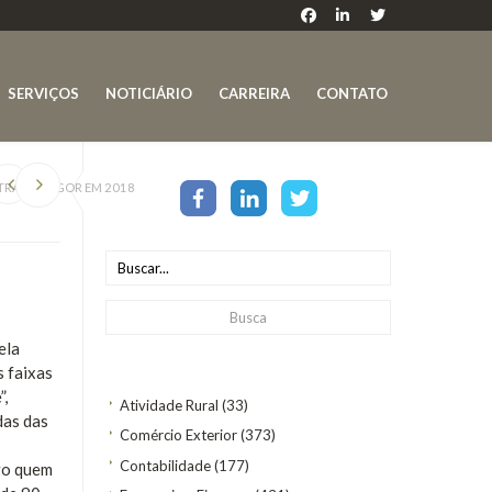
SERVIÇOS
NOTICIÁRIO
CARREIRA
CONTATO
RA EM VIGOR EM 2018
ela
s faixas
”,
Atividade Rural
(33)
das das
Comércio Exterior
(373)
Contabilidade
(177)
ogo quem