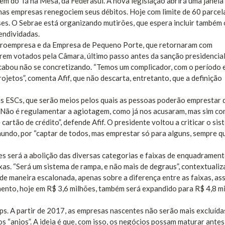
tem do Tá na Mesa, da Federasul. A nova legislação abrirá uma janela
enas empresas renegociem seus débitos. Hoje com limite de 60 parcela
s. O Sebrae está organizando mutirões, que espera incluir também 
endividadas.
icroempresa e da Empresa de Pequeno Porte, que retornaram com
rem votados pela Câmara, último passo antes da sanção presidencial
cabou não se concretizando. “Temos um complicador, com o período e
ojetos”, comenta Afif, que não descarta, entretanto, que a definição
s ESCs, que serão meios pelos quais as pessoas poderão emprestar 
 “Não é regulamentar a agiotagem, como já nos acusaram, mas sim co
 cartão de crédito”, defende Afif. O presidente voltou a criticar o si
mundo, por “captar de todos, mas emprestar só para alguns, sempre q
s será a abolição das diversas categorias e faixas de enquadrament
as. “Será um sistema de rampa, e não mais de degraus”, contextualiza
e maneira escalonada, apenas sobre a diferença entre as faixas, a
ento, hoje em R$ 3,6 milhões, também será expandido para R$ 4,8 m
s. A partir de 2017, as empresas nascentes não serão mais excluída
“anjos”. A ideia é que, com isso, os negócios possam maturar antes