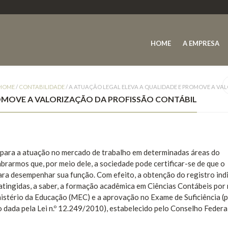
HOME
A EMPRESA
HOME
/
CONTABILIDADE
/
A ATUAÇÃO LEGAL ELEVA A QUALIDADE E PROMOVE A VA
ROMOVE A VALORIZAÇÃO DA PROFISSÃO CONTÁBIL
l para a atuação no mercado de trabalho em determinadas áreas do
rarmos que, por meio dele, a sociedade pode certificar-se de que o
para desempenhar sua função. Com efeito, a obtenção do registro ind
atingidas, a saber, a formação acadêmica em Ciências Contábeis por
nistério da Educação (MEC) e a aprovação no Exame de Suficiência (
 dada pela Lei n.º 12.249/2010), estabelecido pelo Conselho Federa