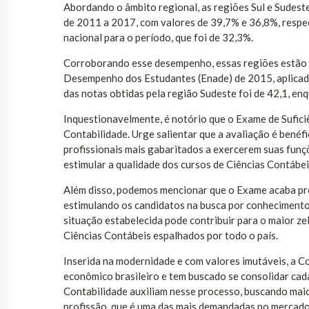
Abordando o âmbito regional, as regiões Sul e Sudest
de 2011 a 2017, com valores de 39,7% e 36,8%, respec
nacional para o período, que foi de 32,3%.
Corroborando esse desempenho, essas regiões estão 
Desempenho dos Estudantes (Enade) de 2015, aplicado
das notas obtidas pela região Sudeste foi de 42,1, enq
Inquestionavelmente, é notório que o Exame de Suficiê
Contabilidade. Urge salientar que a avaliação é benéf
profissionais mais gabaritados a exercerem suas funções;
estimular a qualidade dos cursos de Ciências Contábei
Além disso, podemos mencionar que o Exame acaba pr
estimulando os candidatos na busca por conhecimento
situação estabelecida pode contribuir para o maior ze
Ciências Contábeis espalhados por todo o país.
Inserida na modernidade e com valores imutáveis, a 
econômico brasileiro e tem buscado se consolidar cad
Contabilidade auxiliam nesse processo, buscando maio
profissão, que é uma das mais demandadas no mercado 