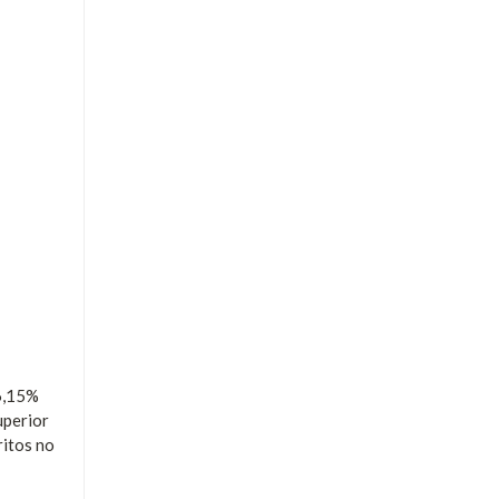
26,15%
uperior
ritos no