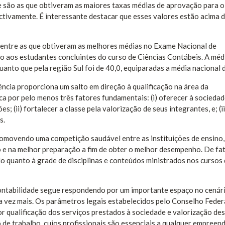
e são as que obtiveram as maiores taxas médias de aprovação para o
tivamente. É interessante destacar que esses valores estão acima 
entre as que obtiveram as melhores médias no Exame Nacional de
 aos estudantes concluintes do curso de Ciências Contábeis. A méd
uanto que pela região Sul foi de 40,0, equiparadas a média nacional 
ncia proporciona um salto em direção à qualificação na área da
ica por pelo menos três fatores fundamentais: (i) oferecer à socieda
 (ii) fortalecer a classe pela valorização de seus integrantes, e; (ii
s.
omovendo uma competição saudável entre as instituições de ensino,
 e na melhor preparação a fim de obter o melhor desempenho. De fat
lo quanto à grade de disciplinas e conteúdos ministrados nos cursos
Contabilidade segue respondendo por um importante espaço no cenár
a vez mais. Os parâmetros legais estabelecidos pelo Conselho Feder
r qualificação dos serviços prestados à sociedade e valorização de
de trabalho, cujos profissionais são essenciais a qualquer empreend