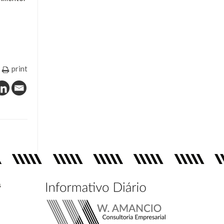
print
s