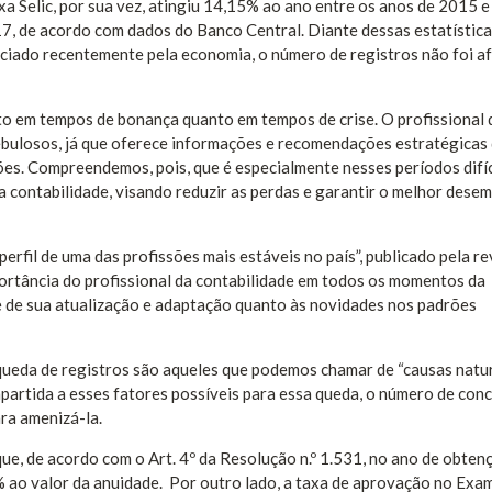
 Selic, por sua vez, atingiu 14,15% ao ano entre os anos de 2015 e
, de acordo com dados do Banco Central. Diante dessas estatística
ciado recentemente pela economia, o número de registros não foi a
nto em tempos de bonança quanto em tempos de crise. O profissional 
bulosos, já que oferece informações e recomendações estratégicas
es. Compreendemos, pois, que é especialmente nesses períodos difí
a contabilidade, visando reduzir as perdas e garantir o melhor des
erfil de uma das profissões mais estáveis no país”, publicado pela re
rtância do profissional da contabilidade em todos os momentos da
e de sua atualização e adaptação quanto às novidades nos padrões
queda de registros são aqueles que podemos chamar de “causas natur
partida a esses fatores possíveis para essa queda, o número de con
ra amenizá-la.
que, de acordo com o Art. 4º da Resolução n.º 1.531, no ano de obten
% ao valor da anuidade. Por outro lado, a taxa de aprovação no Exa