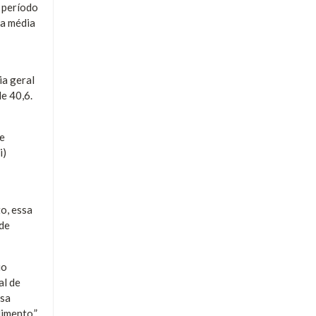
 período
da média
ia geral
de 40,6.
de
i)
o, essa
 de
io
al de
ssa
imento.”