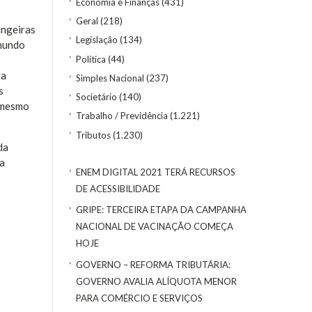
Economia e Finanças
(431)
Geral
(218)
angeiras
Legislação
(134)
 mundo
Política
(44)
ra
Simples Nacional
(237)
s
Societário
(140)
o mesmo
Trabalho / Previdência
(1.221)
Tributos
(1.230)
da
ra
ENEM DIGITAL 2021 TERÁ RECURSOS
DE ACESSIBILIDADE
GRIPE: TERCEIRA ETAPA DA CAMPANHA
NACIONAL DE VACINAÇÃO COMEÇA
HOJE
GOVERNO – REFORMA TRIBUTÁRIA:
GOVERNO AVALIA ALÍQUOTA MENOR
PARA COMÉRCIO E SERVIÇOS