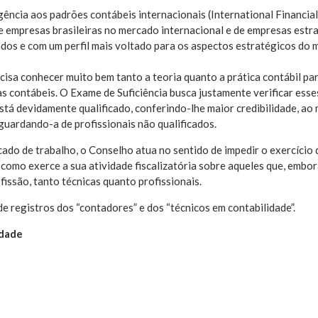
ncia aos padrões contábeis internacionais (International Financial
e empresas brasileiras no mercado internacional e de empresas estr
cados e com um perfil mais voltado para os aspectos estratégicos do
ecisa conhecer muito bem tanto a teoria quanto a prática contábil pa
s contábeis. O Exame de Suficiência busca justamente verificar esse
 está devidamente qualificado, conferindo-lhe maior credibilidade, a
uardando-a de profissionais não qualificados.
ado de trabalho, o Conselho atua no sentido de impedir o exercício 
m como exerce a sua atividade fiscalizatória sobre aqueles que, embo
issão, tanto técnicas quanto profissionais.
e registros dos “contadores” e dos “técnicos em contabilidade”.
idade