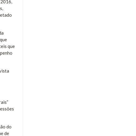
 2016,
s,
fetado
da
 que
ceis que
empenho
vista
ais”
cessões
ção do
me de