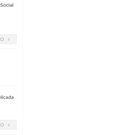
eSocial
DO
blicada
DO