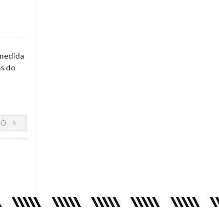
 medida
as do
DO