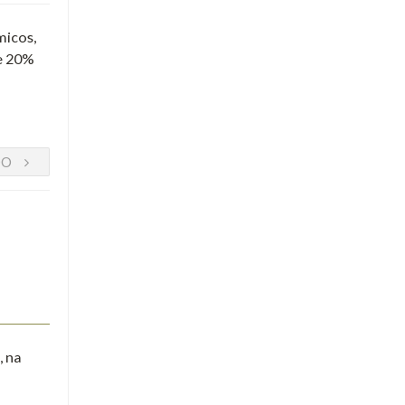
micos,
re 20%
DO
, na