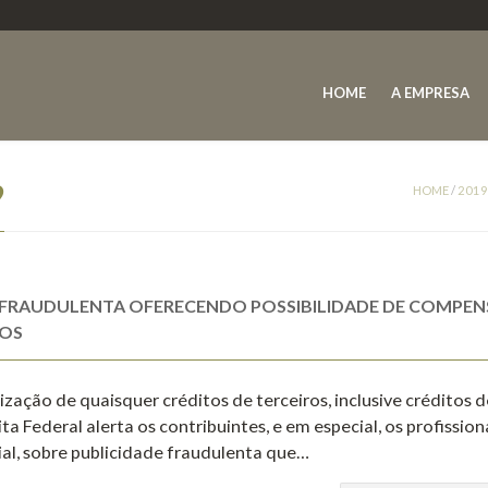
HOME
A EMPRESA
9
HOME
/
2019
DE FRAUDULENTA OFERECENDO POSSIBILIDADE DE COMPE
ROS
ilização de quaisquer créditos de terceiros, inclusive créditos 
ta Federal alerta os contribuintes, e em especial, os profission
rial, sobre publicidade fraudulenta que…