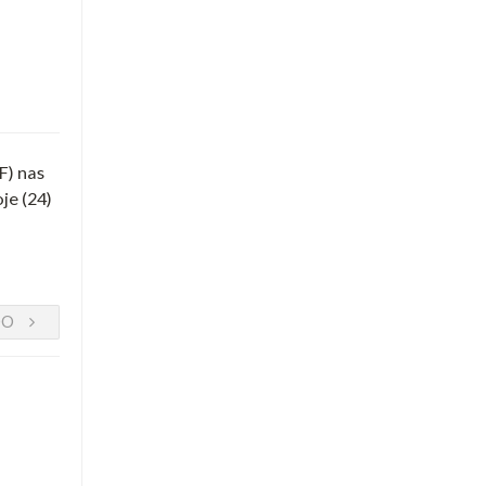
F) nas
je (24)
DO