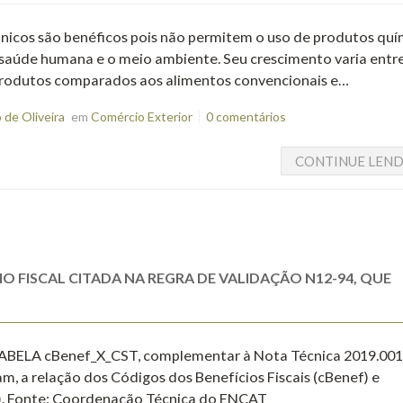
ânicos são benéficos pois não permitem o uso de produtos quí
a saúde humana e o meio ambiente. Seu crescimento varia ent
 produtos comparados aos alimentos convencionais e…
de Oliveira
em
Comércio Exterior
0 comentários
CONTINUE LEN
O FISCAL CITADA NA REGRA DE VALIDAÇÃO N12-94, QUE
 a TABELA cBenef_X_CST, complementar à Nota Técnica 2019.001
m, a relação dos Códigos dos Benefícios Fiscais (cBenef) e
T). Fonte: Coordenação Técnica do ENCAT