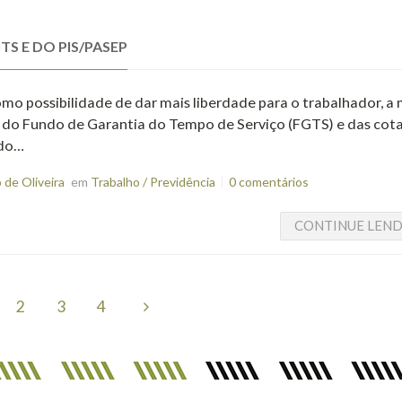
S E DO PIS/PASEP
omo possibilidade de dar mais liberdade para o trabalhador, a
ta do Fundo de Garantia do Tempo de Serviço (FGTS) e das cot
 do…
de Oliveira
em
Trabalho / Previdência
0 comentários
CONTINUE LEN
2
3
4